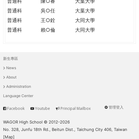
普通科
陳○睿
大葉大學
普通科
吳○任
大葉大學
普通科
王○銓
大同大學
普通科
賴○倫
大同大學
新生專區
主
News
選
About
單
Administration
Language Center
管理登入
Facebook
Youtube
Principal Mailbox
Service
User
menu
WAGOR High School © 2012-2026
No. 328, Junfu 18th Rd., Beitun Dist., Taichung City 406, Taiwan
[
Map
]