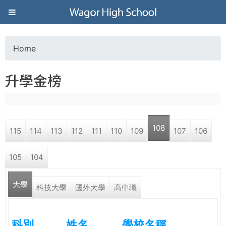
Jump to navigation
葳
格
Home
Y
高
升學金榜
o
級
u
中
108
115
114
113
112
111
110
109
107
106
a
學
105
104
r
葳
大學
e
科技大學
國外大學
高中職
格
國
h
際．
科別
姓名
學校名稱
國