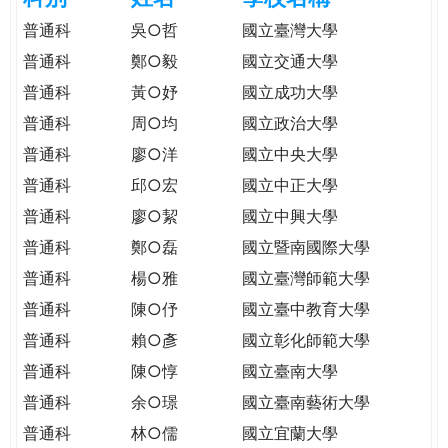
e
際
普通科
吳○哲
國立臺灣大學
葳
普通科
鄭○毅
國立交通大學
r
格。
普通科
黃○妤
國立成功大學
培
e
養
普通科
周○均
國立政治大學
具
普通科
廖○洋
國立中央大學
國
普通科
邱○宏
國立中正大學
際
移
普通科
廖○絜
國立中興大學
動
普通科
鄭○磊
國立暨南國際大學
力
普通科
楊○雅
國立臺灣師範大學
的
世
普通科
陳○伃
國立臺中教育大學
界
普通科
賴○彥
國立彰化師範大學
公
普通科
陳○惇
國立臺南大學
民。
普通科
余○璟
國立臺南藝術大學
WAGOR
TODAY
普通科
林○儒
國立宜蘭大學