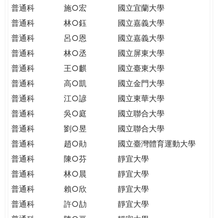
THE
普通科
施○宏
國立宜蘭大學
WORLD
普通科
林○鈺
國立嘉義大學
TOMORROW
PUTTING
普通科
呂○恩
國立嘉義大學
YOU
普通科
林○丞
國立屏東大學
ON
普通科
王○麒
國立臺東大學
THE
普通科
高○凱
國立金門大學
PATH
TO
普通科
江○諺
國立東華大學
GLOBAL
普通科
吳○庭
國立聯合大學
CITIZENSHIP
普通科
劉○昱
國立聯合大學
普通科
趙○勛
國立臺灣體育運動大學
普通科
陳○芬
靜宜大學
普通科
林○晨
靜宜大學
普通科
賴○欣
靜宜大學
普通科
許○劼
靜宜大學