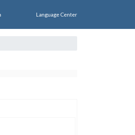
n
Language Center