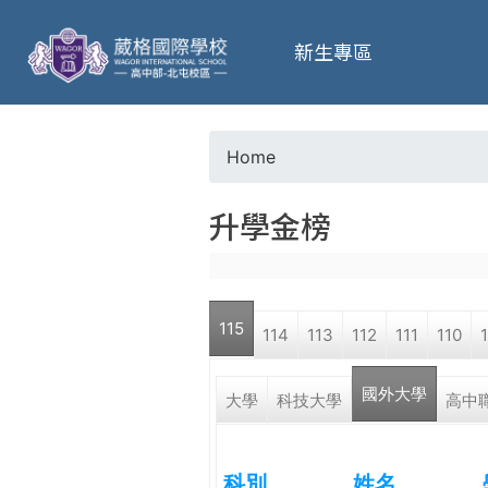
葳
新生專區
格
高
Home
Y
級
升學金榜
o
中
u
學
115
114
113
112
111
110
a
葳
國外大學
r
大學
科技大學
高中
格
國
e
際．
科別
姓名
國