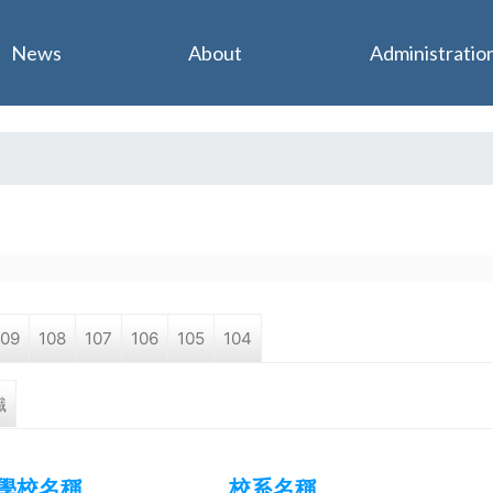
Jump to navigation
News
About
Administratio
109
108
107
106
105
104
職
學校名稱
校系名稱