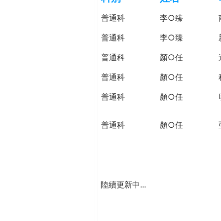
h
際
普通科
李○臻
葳
e
格。
普通科
李○臻
培
r
普通科
顏○任
養
具
普通科
顏○任
e
國
際
普通科
顏○任
移
動
普通科
顏○任
力
的
世
界
公
陸續更新中...
民。
WAGOR
TODAY