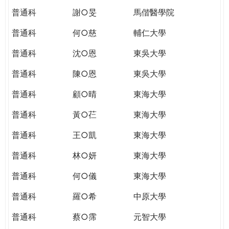
普通科
謝○旻
馬偕醫學院
普通科
何○慈
輔仁大學
普通科
沈○恩
東吳大學
普通科
陳○恩
東吳大學
普通科
顧○晴
東海大學
普通科
黃○芢
東海大學
普通科
王○凱
東海大學
普通科
林○妍
東海大學
普通科
何○儀
東海大學
普通科
羅○希
中原大學
普通科
蔡○霈
元智大學