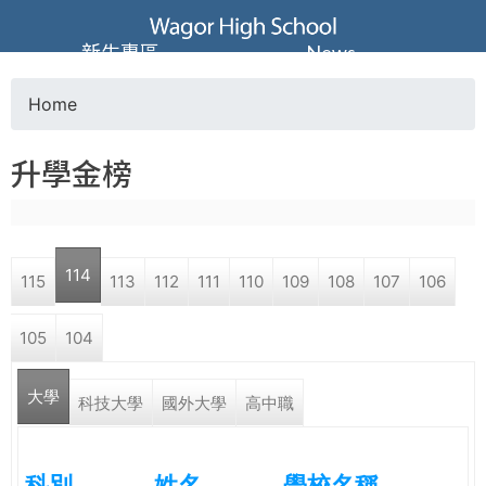
Jump to navigation
葳
新生專區
News
格
Home
Y
高
升學金榜
o
級
u
中
114
115
113
112
111
110
109
108
107
106
a
學
105
104
r
葳
大學
e
科技大學
國外大學
高中職
格
國
h
際．
科別
姓名
學校名稱
國