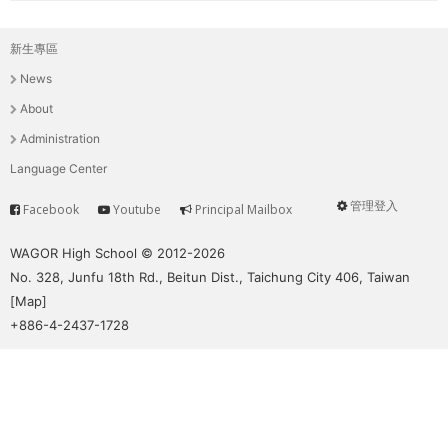
新生專區
主
News
選
About
單
Administration
Language Center
管理登入
Facebook
Youtube
Principal Mailbox
Service
User
menu
WAGOR High School © 2012-2026
No. 328, Junfu 18th Rd., Beitun Dist., Taichung City 406, Taiwan
[
Map
]
+886-4-2437-1728