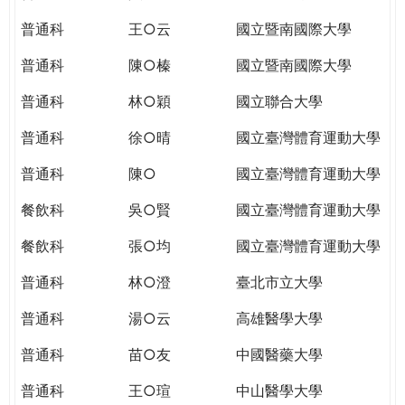
THE
WORLD
普通科
王○云
國立暨南國際大學
TOMORROW
普通科
陳○榛
國立暨南國際大學
PUTTING
YOU
普通科
林○穎
國立聯合大學
ON
THE
普通科
徐○晴
國立臺灣體育運動大學
PATH
普通科
陳○
國立臺灣體育運動大學
TO
GLOBAL
餐飲科
吳○賢
國立臺灣體育運動大學
CITIZENSHIP
餐飲科
張○均
國立臺灣體育運動大學
普通科
林○澄
臺北市立大學
普通科
湯○云
高雄醫學大學
普通科
苗○友
中國醫藥大學
普通科
王○瑄
中山醫學大學