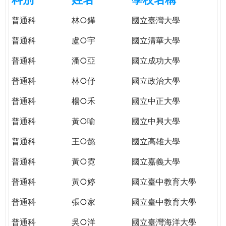
e
際
普通科
林○鏵
國立臺灣大學
葳
r
格。
普通科
盧○宇
國立清華大學
培
e
養
普通科
潘○亞
國立成功大學
具
普通科
林○伃
國立政治大學
國
際
普通科
楊○禾
國立中正大學
移
動
普通科
黃○喻
國立中興大學
力
普通科
王○懿
國立高雄大學
的
世
普通科
黃○霓
國立嘉義大學
界
公
普通科
黃○婷
國立臺中教育大學
民。
普通科
張○家
國立臺中教育大學
WAGOR
TODAY
普通科
吳○洋
國立臺灣海洋大學