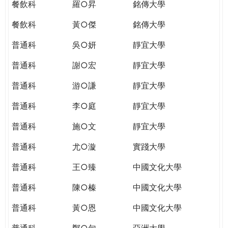
餐飲科
羅○昇
銘傳大學
餐飲科
黃○傑
銘傳大學
普通科
吳○妍
靜宜大學
普通科
謝○宏
靜宜大學
普通科
游○謙
靜宜大學
普通科
李○庭
靜宜大學
普通科
施○文
靜宜大學
普通科
尤○漩
實踐大學
普通科
王○臻
中國文化大學
普通科
陳○榛
中國文化大學
普通科
黃○恩
中國文化大學
普通科
鄭○勻
亞洲大學