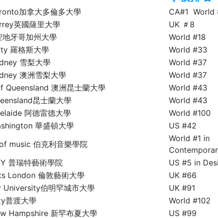
f Toronto加拿大多倫多大學
CA#1 World 
f Surrey英國薩里大學
UK ＃8
go 聖地牙哥加州大學
World #18
rsity 羅格斯大學
World #33
 Sydney 雪梨大學
World #37
f Sydney 澳洲雪梨大學
World #37
y of Queensland 澳洲昆士蘭大學
World #43
 Queensland昆士蘭大學
World #43
 Adelaide 阿德雷德大學
World #100
 Washington 華盛頓大學
US #42
World #1 in
ege of music 伯克利音樂學院
Contemporar
te, NY 普瑞特藝術學院
US #5 in Des
 Arts London 倫敦藝術大學
UK #66
ity University伯明罕城市大學
UK #91
sity普渡大學
World #102
f New Hampshire 新罕布夏大學
US #99