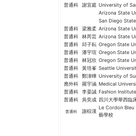
THE
普通科
謝宜庭
University of
WORLD
Arizona Stat
TOMORROW
San Diego St
PUTTING
普通科
梁雅柔
Arizona Stat
YOU
普通科
林芮芸
Arizona Stat
ON
普通科
邱子耘
Oregon State
THE
普通科
潘宇瑄
Oregon State
PATH
TO
普通科
林冠欣
Oregon State
GLOBAL
普通科
黃培峯
Seattle Unive
CITIZENSHIP
普通科
鄭湋曄
University of
應外科
羅宇涵
Medical Univ
普通科
李晏誠
Fashion Inst
普通科
吳奕成
四川大學華西臨床
Le Cordon Bleu
謝棕漢
普通科
藝學校