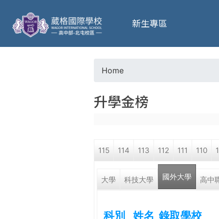
葳
新生專區
格
高
Home
Y
級
升學金榜
o
中
u
學
115
114
113
112
111
110
a
葳
國外大學
(active 
r
大學
科技大學
高中
格
國
e
際．
科別
姓名
錄取學校
國