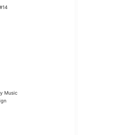
#14
y Music
ign