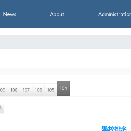
Jump to navigation
News
About
Administratio
104
109
108
107
106
105
tab)
職
學校排名