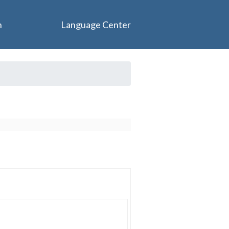
n
Language Center