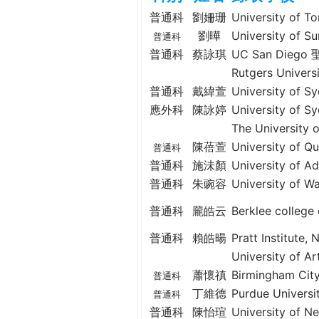
h
際
普通科
劉姍珊
University o
葳
劉曄
University o
普通科
e
格。
普通科
蔡詠琪
UC San Die
培
Rutgers Unive
r
養
普通科
戴緯萱
University of
具
應外科
陳詠婷
University o
e
國
The Universit
際
陳蓓萱
University of
普通科
移
普通科
施沬顏
University of
動
普通科
朱豌容
University of
力
的
普通科
龎皓云
Berklee coll
世
界
普通科
賴皓暘
Pratt Institu
公
University of
民。
蕭懷禛
Birmingham C
普通科
WAGOR
丁維德
Purdue Univer
普通科
TODAY
普通科
陳怡瑄
University o