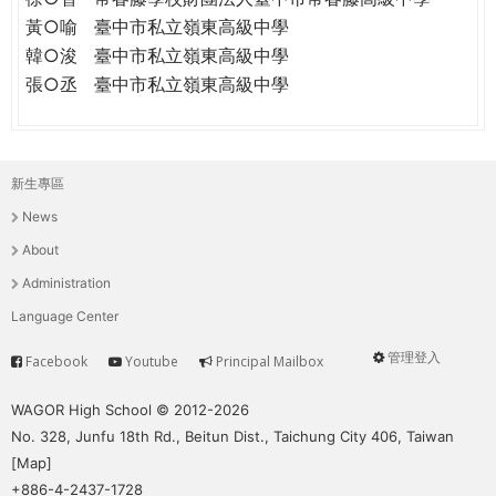
黃○喻
臺中市私立嶺東高級中學
韓○浚
臺中市私立嶺東高級中學
張○丞
臺中市私立嶺東高級中學
新生專區
主
News
選
About
單
Administration
Language Center
管理登入
Facebook
Youtube
Principal Mailbox
Service
User
menu
WAGOR High School © 2012-2026
No. 328, Junfu 18th Rd., Beitun Dist., Taichung City 406, Taiwan
[
Map
]
+886-4-2437-1728