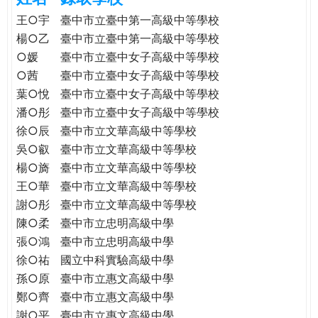
e
際
王○宇
臺中市立臺中第一高級中等學校
葳
楊○乙
臺中市立臺中第一高級中等學校
r
格。
○媛
臺中市立臺中女子高級中等學校
培
○茜
臺中市立臺中女子高級中等學校
e
養
葉○悅
臺中市立臺中女子高級中等學校
具
潘○彤
臺中市立臺中女子高級中等學校
國
徐○辰
臺中市立文華高級中等學校
際
吳○叡
臺中市立文華高級中等學校
移
楊○旖
臺中市立文華高級中等學校
動
力
王○華
臺中市立文華高級中等學校
的
謝○彤
臺中市立文華高級中等學校
世
陳○柔
臺中市立忠明高級中學
界
張○鴻
臺中市立忠明高級中學
公
徐○祐
國立中科實驗高級中學
民。
孫○原
臺中市立惠文高級中學
WAGOR
鄭○齊
臺中市立惠文高級中學
TODAY
謝○平
臺中市立惠文高級中學