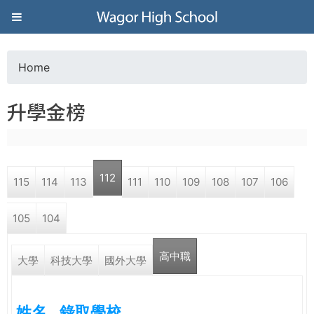
Jump to navigation
葳
格
Home
Y
高
升學金榜
o
級
u
中
112
115
114
113
111
110
109
108
107
106
a
學
105
104
r
葳
高中職
e
大學
科技大學
國外大學
格
國
h
際．
姓名
錄取學校
國