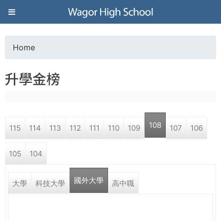
Jump to navigation
葳
格
Home
Y
高
升學金榜
o
級
u
中
108
115
114
113
112
111
110
109
107
106
a
學
105
104
r
葳
國外大學
e
大學
科技大學
高中職
格
國
h
際．
國