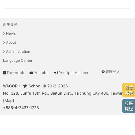
e
際
葳
r
格。
新生專區
主
培
e
News
養
選
具
About
國
單
Administration
際
Language Center
移
動
管理登入
Facebook
Youtube
Principal Mailbox
Service
User
力
的
menu
WAGOR High School © 2012-2026
分眾
世
導覽
No. 328, Junfu 18th Rd., Beitun Dist., Taichung City 406, Taiwan
界
[
Map
]
校區
公
+886-4-2437-1728
捷徑
民。
WAGOR
TODAY