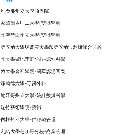
亞利桑那州立大學商學院
家墨爾本理工大學(雙聯學制)
州聖荷西州立大學(雙聯學制)
印第安納大學與普渡大學印第安納波利斯聯合分校
加州大學聖地牙哥分校-認知科學
倫敦大學金匠學院-國際認證音樂
菲爾德大學-牙醫外科
聖地牙哥州立大學-統計數據科學
瑞特藝術學院-藝術
密西根州立大學-供應鏈管理
伊利諾大學芝加哥分校-商業管理