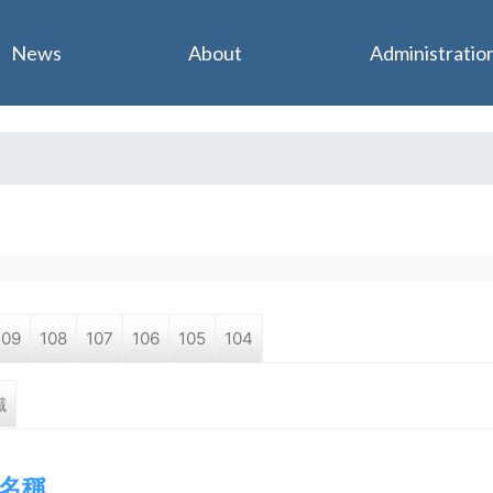
Jump to navigation
News
About
Administratio
109
108
107
106
105
104
職
名稱