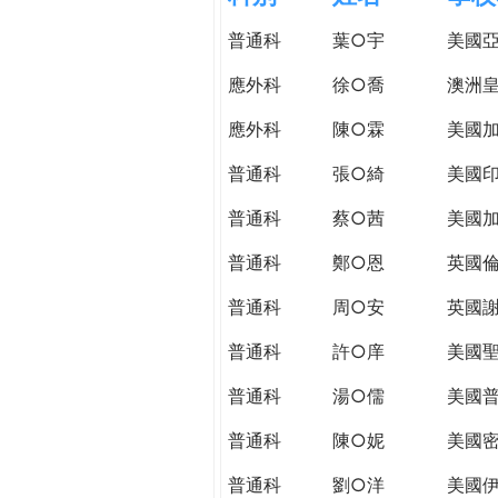
h
際
普通科
葉○宇
美國
葳
e
格。
應外科
徐○喬
澳洲皇
培
r
應外科
陳○霖
美國加
養
具
普通科
張○綺
美國
e
國
際
普通科
蔡○茜
美國
移
普通科
鄭○恩
英國
動
力
普通科
周○安
英國謝
的
世
普通科
許○庠
美國
界
普通科
湯○儒
美國普
公
民。
普通科
陳○妮
美國
WAGOR
TODAY
普通科
劉○洋
美國