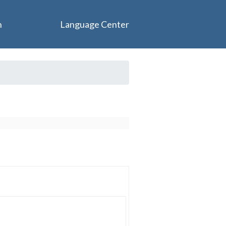
n
Language Center