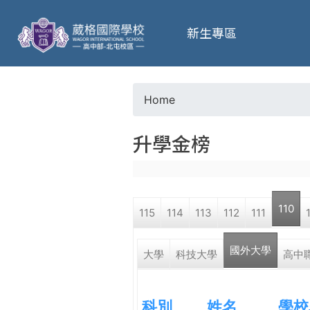
葳
新生專區
格
高
Home
Y
級
升學金榜
o
中
u
學
110
115
114
113
112
111
a
葳
國外大學
r
大學
科技大學
高中
格
國
e
際．
科別
姓名
學校
國