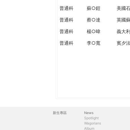
THE
普通科
蘇○鎧
美國石
WORLD
TOMORROW
普通科
蔡○達
英國
PUTTING
YOU
普通科
楊○暐
義大
ON
普通科
李○寬
賓夕
THE
PATH
TO
GLOBAL
CITIZENSHIP
新生專區
News
主
Spotlight
Wagorians
選
Album