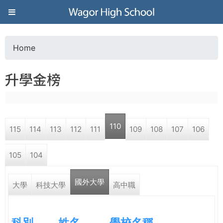
Jump to navigation
葳
格
Home
Y
高
升學金榜
o
級
u
中
110
115
114
113
112
111
109
108
107
106
a
學
105
104
r
葳
國外大學
e
大學
科技大學
高中職
格
國
h
際．
科別
姓名
學校名稱
國