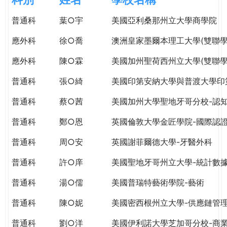
e
際
普通科
葉○宇
美國亞利桑那州立大學商學院
葳
r
格。
應外科
徐○喬
澳洲皇家墨爾本理工大學(雙聯學
培
e
養
應外科
陳○霖
美國加州聖荷西州立大學(雙聯學
具
普通科
張○綺
美國印第安納大學與普渡大學印
國
際
普通科
蔡○茜
美國加州大學聖地牙哥分校-認
移
動
普通科
鄭○恩
英國倫敦大學金匠學院-國際認
力
普通科
周○安
英國謝菲爾德大學-牙醫外科
的
世
普通科
許○庠
美國聖地牙哥州立大學-統計數
界
公
普通科
湯○儒
美國普瑞特藝術學院-藝術
民。
普通科
陳○妮
美國密西根州立大學-供應鏈管
WAGOR
TODAY
普通科
劉○洋
美國伊利諾大學芝加哥分校-商