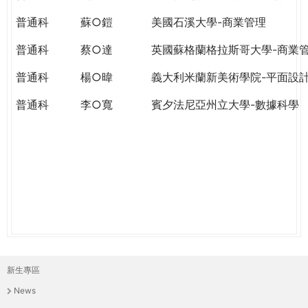
THE
WORLD
普通科
蘇○鎧
美國石溪大學-商業管理
TOMORROW
普通科
蔡○達
英國蘇格蘭格拉斯哥大學-商業
PUTTING
YOU
普通科
楊○暐
義大利米蘭新美術學院-平面設
ON
THE
普通科
李○寬
賓夕法尼亞州立大學-數據科學
PATH
TO
GLOBAL
CITIZENSHIP
新生專區
主
News
選