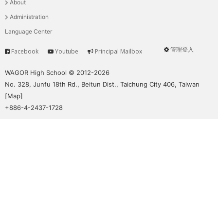
About
單
Administration
Language Center
管理登入
Facebook
Youtube
Principal Mailbox
Service
User
menu
WAGOR High School © 2012-2026
No. 328, Junfu 18th Rd., Beitun Dist., Taichung City 406, Taiwan
[
Map
]
+886-4-2437-1728