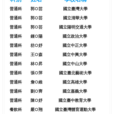
e
際
普通科
郭○芸
國立臺灣大學
葳
r
格。
普通科
郭○芸
國立清華大學
培
普通科
郭○芸
國立陽明交通大學
e
養
具
普通科
鍾○陽
國立政治大學
國
普通科
枋○妤
國立中正大學
際
移
普通科
王○森
國立中興大學
動
普通科
林○昇
國立中山大學
力
的
普通科
張○萍
國立臺北藝術大學
世
普通科
詹○維
國立高雄大學
界
公
普通科
劉○齊
國立嘉義大學
民。
普通科
陳○妤
國立臺中教育大學
WAGOR
TODAY
餐飲科
嚴○翔
國立
臺灣體育運動大學