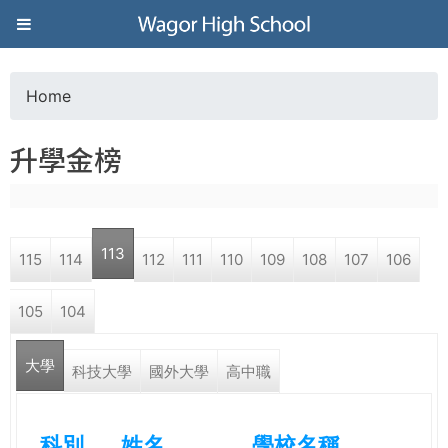
Jump to navigation
葳
格
Home
Y
高
升學金榜
o
級
u
中
113
115
114
112
111
110
109
108
107
106
a
學
105
104
r
葳
大學
e
科技大學
國外大學
高中職
格
國
h
際．
科別
姓名
學校名稱
國