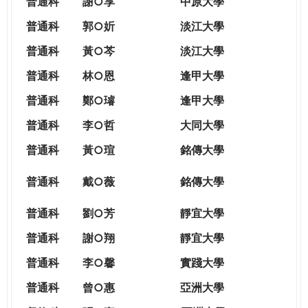
普通科
謝○享
中原大學
普通科
郭○妡
淡江大學
普通科
黃○芩
淡江大學
普通科
林○恩
逢甲大學
普通科
鄭○璿
逢甲大學
普通科
李○哲
大同大學
普通科
黃○瑄
銘傳大學
普通科
戴○薇
銘傳大學
普通科
劉○芳
靜宜大學
普通科
謝○翔
靜宜大學
普通科
李○馨
實踐大學
普通科
曾○惠
亞洲大學