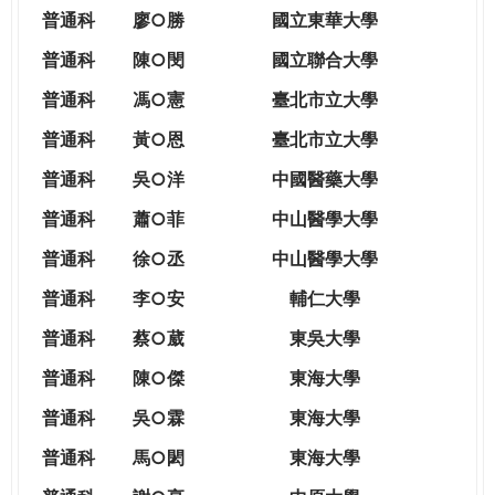
THE
普通科
廖○勝
國立東華大學
WORLD
TOMORROW
普通科
陳○閔
國立聯合大學
PUTTING
普通科
馮○憲
臺北市立大學
YOU
ON
普通科
黃○恩
臺北市立大學
THE
普
通科
吳○洋
中國醫藥大學
PATH
TO
普通科
蕭○菲
中山醫學大學
GLOBAL
普通科
徐○丞
中山醫學大學
CITIZENSHIP
普通科
李○安
輔仁大學
普通科
蔡○葳
東吳大學
普通科
陳○傑
東海大學
普通科
吳○霖
東海大學
普通科
馬○閎
東海大學