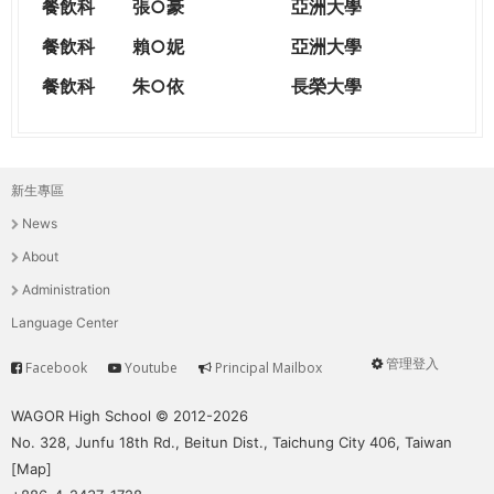
餐飲科
張○豪
亞洲大學
餐飲科
賴○妮
亞洲大學
餐飲科
朱○依
長榮大學
新生專區
主
News
選
About
單
Administration
Language Center
管理登入
Facebook
Youtube
Principal Mailbox
Service
User
menu
WAGOR High School © 2012-2026
No. 328, Junfu 18th Rd., Beitun Dist., Taichung City 406, Taiwan
[
Map
]