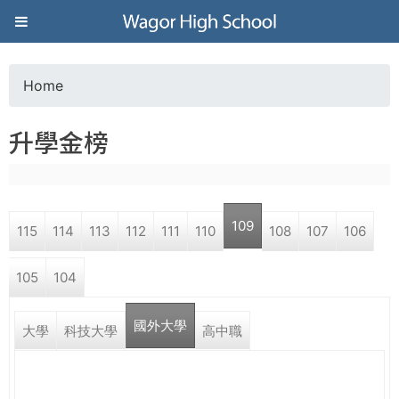
Jump to navigation
葳
格
Home
Y
高
升學金榜
o
級
u
中
109
115
114
113
112
111
110
108
107
106
a
學
105
104
r
葳
國外大學
e
大學
科技大學
高中職
格
國
h
際．
國