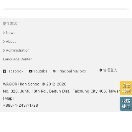
e
際
葳
r
格。
新生專區
主
培
e
News
養
選
具
About
國
單
Administration
際
Language Center
移
動
管理登入
Facebook
Youtube
Principal Mailbox
Service
User
力
的
menu
WAGOR High School © 2012-2026
分眾
世
導覽
No. 328, Junfu 18th Rd., Beitun Dist., Taichung City 406, Taiwan
界
[
Map
]
校區
公
+886-4-2437-1728
捷徑
民。
WAGOR
TODAY