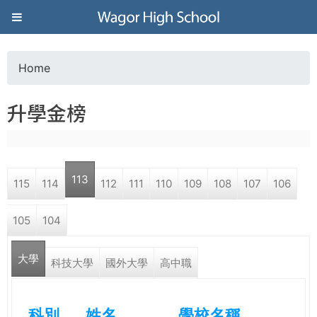
Jump to navigation
葳
格
Home
Y
高
升學金榜
o
級
u
中
113
115
114
112
111
110
109
108
107
106
a
學
105
104
r
葳
大學
e
科技大學
國外大學
高中職
格
國
h
際．
科別
姓名
學校名稱
國