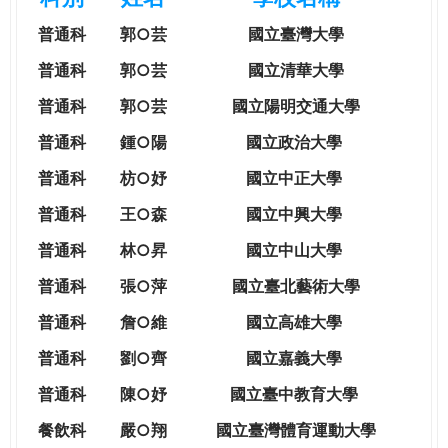
e
際
普通科
郭○芸
國立臺灣大學
葳
r
格。
普通科
郭○芸
國立清華大學
培
普通科
郭○芸
國立陽明交通大學
e
養
具
普通科
鍾○陽
國立政治大學
國
普通科
枋○妤
國立中正大學
際
移
普通科
王○森
國立中興大學
動
普通科
林○昇
國立中山大學
力
的
普通科
張○萍
國立臺北藝術大學
世
普通科
詹○維
國立高雄大學
界
公
普通科
劉○齊
國立嘉義大學
民。
普通科
陳○妤
國立臺中教育大學
WAGOR
TODAY
餐飲科
嚴○翔
國立
臺灣體育運動大學