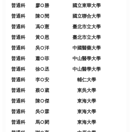
THE
普通科
廖○勝
國立東華大學
WORLD
TOMORROW
普通科
陳○閔
國立聯合大學
PUTTING
普通科
馮○憲
臺北市立大學
YOU
ON
普通科
黃○恩
臺北市立大學
THE
普
通科
吳○洋
中國醫藥大學
PATH
TO
普通科
蕭○菲
中山醫學大學
GLOBAL
普通科
徐○丞
中山醫學大學
CITIZENSHIP
普通科
李○安
輔仁大學
普通科
蔡○葳
東吳大學
普通科
陳○傑
東海大學
普通科
吳○霖
東海大學
普通科
馬○閎
東海大學