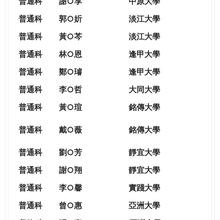
普通科
謝○享
中原大學
普通科
郭○妡
淡江大學
普通科
黃○芩
淡江大學
普通科
林○恩
逢甲大學
普通科
鄭○璿
逢甲大學
普通科
李○哲
大同大學
普通科
黃○瑄
銘傳大學
普通科
戴○薇
銘傳大學
普通科
劉○芳
靜宜大學
普通科
謝○翔
靜宜大學
普通科
李○馨
實踐大學
普通科
曾○惠
亞洲大學