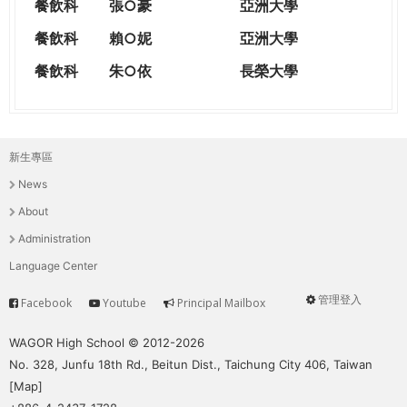
餐飲科
張○豪
亞洲大學
餐飲科
賴○妮
亞洲大學
餐飲科
朱○依
長榮大學
新生專區
主
News
選
About
單
Administration
Language Center
管理登入
Facebook
Youtube
Principal Mailbox
Service
User
menu
WAGOR High School © 2012-2026
No. 328, Junfu 18th Rd., Beitun Dist., Taichung City 406, Taiwan
[
Map
]