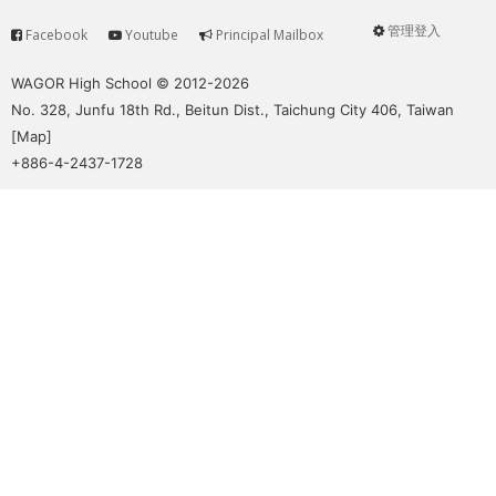
管理登入
Facebook
Youtube
Principal Mailbox
Service
User
menu
WAGOR High School © 2012-2026
No. 328, Junfu 18th Rd., Beitun Dist., Taichung City 406, Taiwan
[
Map
]
+886-4-2437-1728