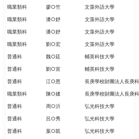
職業類科
廖○竺
文藻外語大學
職業類科
潘○妤
文藻外語大學
職業類科
潘○妤
文藻外語大學
職業類科
劉○宏
文藻外語大學
普通科
魏○廷
輔英科技大學
普通科
劉○宣
輔英科技大學
普通科
江○恩
長庚學校財團法人長庚
職業類科
陳○媃
長庚學校財團法人長庚
普通科
周○沂
弘光科技大學
普通科
呂○秀
弘光科技大學
普通科
葉○凱
弘光科技大學