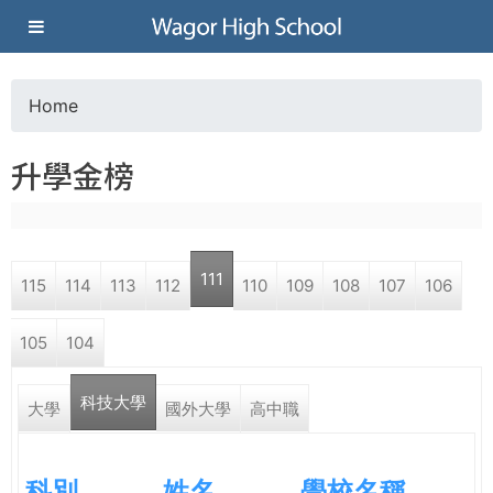
Jump to navigation
葳
格
Home
Y
高
升學金榜
o
級
u
中
111
115
114
113
112
110
109
108
107
106
a
學
105
104
r
葳
科技大學
e
大學
國外大學
高中職
格
國
h
際．
科別
姓名
學校名稱
國