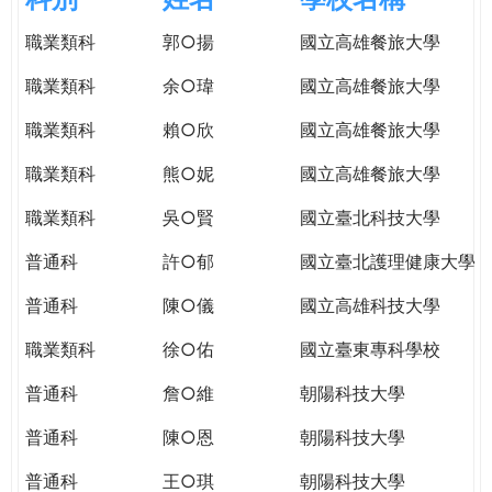
e
際
職業類科
郭○揚
國立高雄餐旅大學
葳
r
格。
職業類科
余○瑋
國立高雄餐旅大學
培
e
養
職業類科
賴○欣
國立高雄餐旅大學
具
職業類科
熊○妮
國立高雄餐旅大學
國
際
職業類科
吳○賢
國立臺北科技大學
移
動
普通科
許○郁
國立臺北護理健康大學
力
普通科
陳○儀
國立高雄科技大學
的
世
職業類科
徐○佑
國立臺東專科學校
界
公
普通科
詹○維
朝陽科技大學
民。
普通科
陳○恩
朝陽科技大學
WAGOR
TODAY
普通科
王○琪
朝陽科技大學