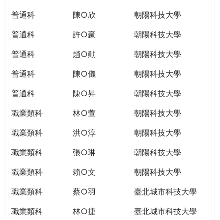
THE
WORLD
普通科
陳○欣
朝陽科技大學
TOMORROW
普通科
許○豪
朝陽科技大學
PUTTING
YOU
普通科
趙○勛
朝陽科技大學
ON
THE
普通科
陳○儀
朝陽科技大學
PATH
普通科
陳○昇
朝陽科技大學
TO
GLOBAL
職業類科
林○萱
朝陽科技大學
CITIZENSHIP
職業類科
洪○淳
朝陽科技大學
職業類科
張○琳
朝陽科技大學
職業類科
賴○文
朝陽科技大學
職業類科
蔡○羽
臺北城市科技大學
職業類科
林○捷
臺北城市科技大學