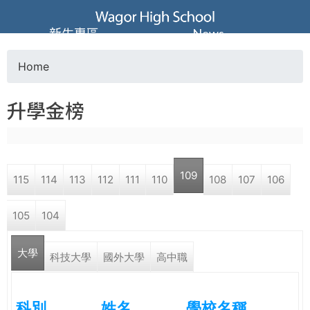
Jump to navigation
葳
新生專區
News
格
Home
Y
高
升學金榜
o
級
u
中
109
115
114
113
112
111
110
108
107
106
a
學
105
104
r
葳
大學
e
科技大學
國外大學
高中職
格
國
h
際．
科別
姓名
學校名稱
國