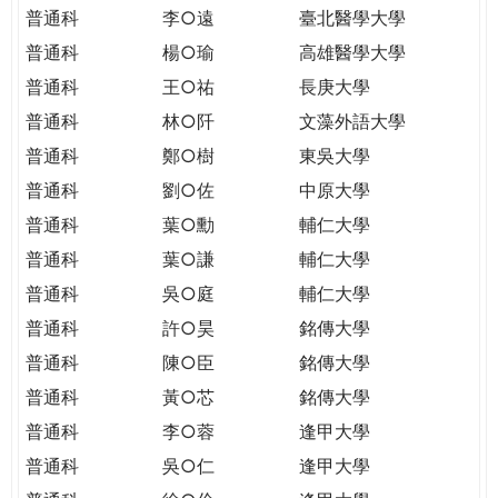
THE
普通科
李○遠
臺北醫學大學
WORLD
普通科
楊○瑜
高雄醫學大學
TOMORROW
PUTTING
普通科
王○祐
長庚大學
YOU
普通科
林○阡
文藻外語大學
ON
普通科
鄭○樹
東吳大學
THE
普通科
劉○佐
中原大學
PATH
TO
普通科
葉○勳
輔仁大學
GLOBAL
普通科
葉○謙
輔仁大學
CITIZENSHIP
普通科
吳○庭
輔仁大學
普通科
許○昊
銘傳大學
普通科
陳○臣
銘傳大學
普通科
黃○芯
銘傳大學
普通科
李○蓉
逢甲大學
普通科
吳○仁
逢甲大學