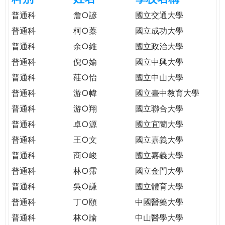
e
際
普通科
詹○諺
國立交通大學
葳
普通科
柯○蓁
國立成功大學
r
格。
普通科
余○維
國立政治大學
培
e
養
普通科
倪○媮
國立中興大學
具
普通科
莊○怡
國立中山大學
國
普通科
游○幃
國立臺中教育大學
際
移
普通科
游○翔
國立聯合大學
動
普通科
卓○源
國立宜蘭大學
力
普通科
王○文
國立嘉義大學
的
世
普通科
商○峻
國立嘉義大學
界
普通科
林○霈
國立金門大學
公
普通科
吳○謙
國立體育大學
民。
普通科
丁○頤
中國醫藥大學
WAGOR
TODAY
普通科
林○諭
中山醫學大學