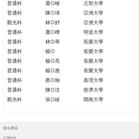
普通科
蕭○峻
元智大學
普通科
陳○瑋
亞洲大學
觀光科
林○妤
亞洲大學
普通科
蕭○樺
明道大學
普通科
林○蒂
長榮大學
普通科
楊○
長榮大學
普通科
楊○亮
長榮大學
普通科
楊○惠
長榮大學
普通科
蔡○翰
真理大學
普通科
陳○汶
慈濟大學
觀光科
張○綾
開南大學
新生專區
主
News