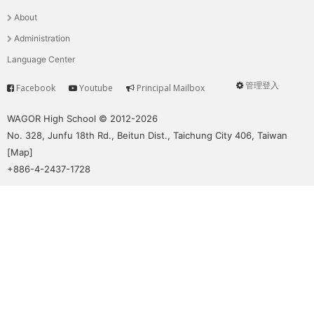
選
About
單
Administration
Language Center
管理登入
Facebook
Youtube
Principal Mailbox
Service
User
menu
WAGOR High School © 2012-2026
No. 328, Junfu 18th Rd., Beitun Dist., Taichung City 406, Taiwan
[
Map
]
+886-4-2437-1728