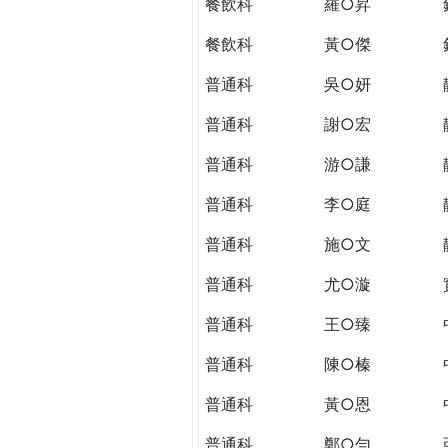
餐飲科
羅○昇
餐飲科
黃○傑
普通科
吳○妍
普通科
謝○宏
普通科
游○謙
普通科
李○庭
普通科
施○文
普通科
尤○漩
普通科
王○臻
普通科
陳○榛
普通科
黃○恩
普通科
鄭○勻