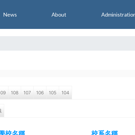
Jump to navigation
News
About
Administratio
109
108
107
106
105
104
職
學校名稱
校系名稱