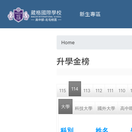
葳
新生專區
格
高
Home
Y
級
升學金榜
o
中
u
學
114
115
113
112
111
110
a
葳
大學
r
科技大學
國外大學
高中
格
國
e
際．
科別
姓名
國