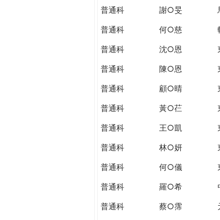
普通科
謝○旻
普通科
何○慈
普通科
沈○恩
普通科
陳○恩
普通科
顧○晴
普通科
黃○芢
普通科
王○凱
普通科
林○妍
普通科
何○儀
普通科
羅○希
普通科
蔡○霈