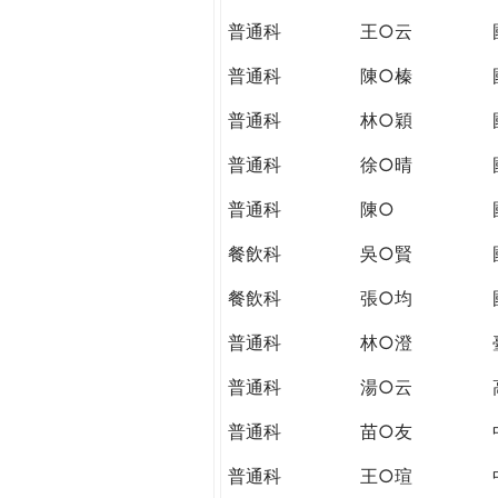
THE
普通科
王○云
WORLD
TOMORROW
普通科
陳○榛
PUTTING
YOU
普通科
林○穎
ON
普通科
徐○晴
THE
PATH
普通科
陳○
TO
GLOBAL
餐飲科
吳○賢
CITIZENSHIP
餐飲科
張○均
普通科
林○澄
普通科
湯○云
普通科
苗○友
普通科
王○瑄