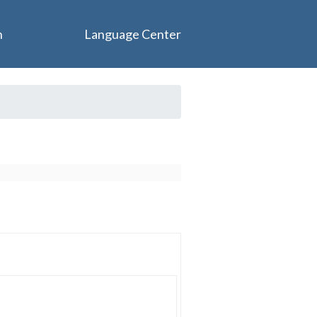
n
Language Center