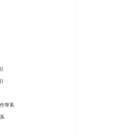
)
)
作學系
系