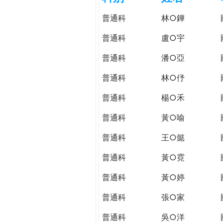
h
際
普通科
林○鏵
葳
e
格。
普通科
盧○宇
培
r
普通科
潘○亞
養
具
普通科
林○伃
e
國
際
普通科
楊○禾
移
普通科
黃○喻
動
力
普通科
王○懿
的
世
普通科
黃○霓
界
普通科
黃○婷
公
民。
普通科
張○家
WAGOR
TODAY
普通科
吳○洋