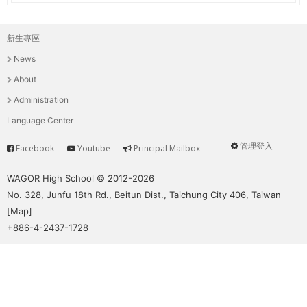
新生專區
主
News
選
About
單
Administration
Language Center
管理登入
Facebook
Youtube
Principal Mailbox
Service
User
menu
WAGOR High School © 2012-2026
No. 328, Junfu 18th Rd., Beitun Dist., Taichung City 406, Taiwan
[
Map
]
+886-4-2437-1728