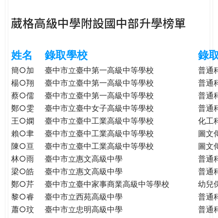
e
際
葳格高級中學附設國中部升學榜單
葳
r
格。
培
姓名
錄取學校
錄
e
養
具
簡○加
臺中市立臺中第一高級中等學校
普通
國
楊○翔
臺中市立臺中第一高級中等學校
普通
際
蔡○儒
臺中市立臺中第一高級中等學校
普通
移
鄭○雯
臺中市立臺中女子高級中等學校
普通
動
王○嫻
臺中市立臺中工業高級中等學校
化工
力
賴○聿
臺中市立臺中工業高級中等學校
圖文
的
陳○亘
臺中市立臺中工業高級中等學校
圖文
世
林○雨
臺中市立惠文高級中學
普通
界
梁○皓
臺中市立惠文高級中學
普通
公
鄭○芹
臺中市立臺中家事商業高級中等學校
幼兒
民。
黎○睿
臺中市立西苑高級中學
普通
WAGOR
TODAY
蕭○玟
臺中市立忠明高級中學
普通