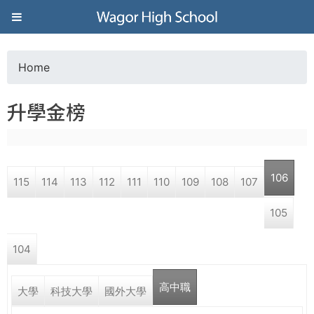
Jump to navigation
葳
格
Home
Y
高
升學金榜
o
級
u
中
106
115
114
113
112
111
110
109
108
107
a
學
105
r
葳
104
e
格
國
高中職
h
大學
科技大學
國外大學
際．
國