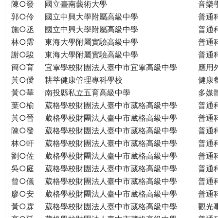
THE
陳○發
國立臺南藝術大學
音樂
WORLD
郭○伶
國立中興大學附屬高級中學
普通
TOMORROW
施○丞
國立中興大學附屬高級中學
普通
PUTTING
林○霈
東海大學附屬實驗高級中學
普通
YOU
謝○駿
東海大學附屬實驗高級中學
普通
ON
簡○育
宜寧學校財團法人臺中市宜寧高級中學
應用
THE
黃○僾
耕莘健康管理專科學校
健康
PATH
黃○華
南投縣私立五育高級中學
多媒
TO
葉○榆
葳格學校財團法人臺中市葳格高級中學
普通
GLOBAL
黃○晉
葳格學校財團法人臺中市葳格高級中學
普通
CITIZENSHIP
陳○發
葳格學校財團法人臺中市葳格高級中學
普通
林○軒
葳格學校財團法人臺中市葳格高級中學
普通
劉○佐
葳格學校財團法人臺中市葳格高級中學
普通
吳○庭
葳格學校財團法人臺中市葳格高級中學
普通
曾○儀
葳格學校財團法人臺中市葳格高級中學
普通
廖○安
葳格學校財團法人臺中市葳格高級中學
普通
黃○霖
葳格學校財團法人臺中市葳格高級中學
觀光