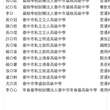
高○廷
葳格學校財團法人臺中市葳格高級中學
普通
紀○岳
葳格學校財團法人臺中市葳格高級中學
餐飲
李○
葳格學校財團法人臺中市葳格高級中學
普通
黃○冠
臺中市私立立人高級中學
普通
陳○慈
臺中市私立立人高級中學
普通
吳○儒
臺中市私立立人高級中學
普通
許○羽
臺中市私立明道高級中學
廣告
吳○臻
臺中市私立新民高級中學
國際
楊○凌
臺中市私立新民高級中學
應用
賴○惟
臺中市私立僑泰高級中學
觀光
楊○馨
臺中市私立僑泰高級中學
美容
張○瑋
臺中市私立衛道高級中學
普通
盧○舸
臺中市私立衛道高級中學
普通
尤○淇
臺中市華盛頓高級中學
普通
李○心
常春藤學校財團法人臺中市常春藤高級中學
應用