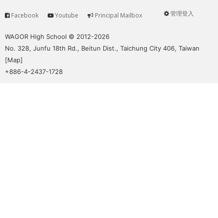
管理登入
Facebook
Youtube
Principal Mailbox
Service
User
menu
WAGOR High School © 2012-2026
No. 328, Junfu 18th Rd., Beitun Dist., Taichung City 406, Taiwan
[
Map
]
+886-4-2437-1728