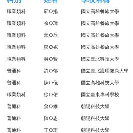
e
際
職業類科
郭○揚
國立高雄餐旅大學
葳
r
格。
職業類科
余○瑋
國立高雄餐旅大學
培
e
養
職業類科
賴○欣
國立高雄餐旅大學
具
職業類科
熊○妮
國立高雄餐旅大學
國
際
職業類科
吳○賢
國立臺北科技大學
移
動
普通科
許○郁
國立臺北護理健康大學
力
普通科
陳○儀
國立高雄科技大學
的
世
職業類科
徐○佑
國立臺東專科學校
界
公
普通科
詹○維
朝陽科技大學
民。
普通科
陳○恩
朝陽科技大學
WAGOR
TODAY
普通科
王○琪
朝陽科技大學