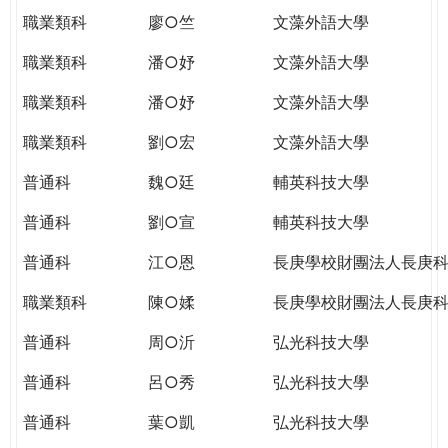
職業類科
廖○竺
文藻外語大學
職業類科
潘○妤
文藻外語大學
職業類科
潘○妤
文藻外語大學
職業類科
劉○宏
文藻外語大學
普通科
魏○廷
輔英科技大學
普通科
劉○宣
輔英科技大學
普通科
江○恩
長庚學校財團法人長庚
職業類科
陳○媃
長庚學校財團法人長庚
普通科
周○沂
弘光科技大學
普通科
呂○秀
弘光科技大學
普通科
葉○凱
弘光科技大學