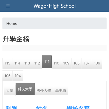
Jump to navigation
葳
格
Home
Y
高
升學金榜
o
級
u
中
111
115
114
113
112
110
109
108
107
106
a
學
105
104
r
葳
科技大學
e
大學
國外大學
高中職
格
國
h
際．
科別
姓名
學校名稱
國