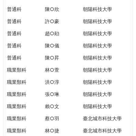
THE
WORLD
普通科
陳○欣
朝陽科技大學
TOMORROW
普通科
許○豪
朝陽科技大學
PUTTING
YOU
普通科
趙○勛
朝陽科技大學
ON
THE
普通科
陳○儀
朝陽科技大學
PATH
普通科
陳○昇
朝陽科技大學
TO
GLOBAL
職業類科
林○萱
朝陽科技大學
CITIZENSHIP
職業類科
洪○淳
朝陽科技大學
職業類科
張○琳
朝陽科技大學
職業類科
賴○文
朝陽科技大學
職業類科
蔡○羽
臺北城市科技大學
職業類科
林○捷
臺北城市科技大學