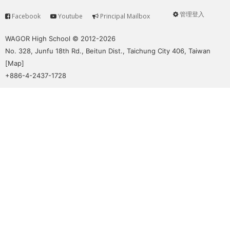
管理登入
Facebook
Youtube
Principal Mailbox
Service
User
menu
WAGOR High School © 2012-2026
No. 328, Junfu 18th Rd., Beitun Dist., Taichung City 406, Taiwan
[
Map
]
+886-4-2437-1728