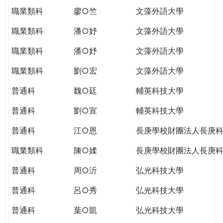
職業類科
廖○竺
文藻外語大學
職業類科
潘○妤
文藻外語大學
職業類科
潘○妤
文藻外語大學
職業類科
劉○宏
文藻外語大學
普通科
魏○廷
輔英科技大學
普通科
劉○宣
輔英科技大學
普通科
江○恩
長庚學校財團法人長庚
職業類科
陳○媃
長庚學校財團法人長庚
普通科
周○沂
弘光科技大學
普通科
呂○秀
弘光科技大學
普通科
葉○凱
弘光科技大學