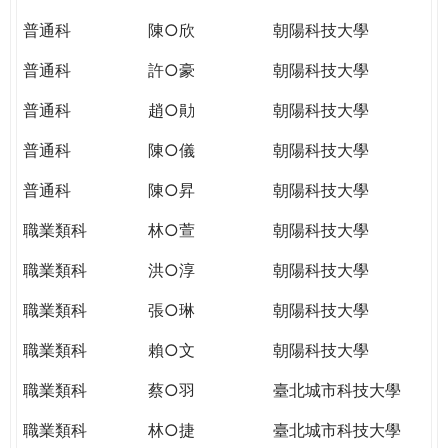
THE
WORLD
普通科
陳○欣
朝陽科技大學
TOMORROW
普通科
許○豪
朝陽科技大學
PUTTING
YOU
普通科
趙○勛
朝陽科技大學
ON
THE
普通科
陳○儀
朝陽科技大學
PATH
普通科
陳○昇
朝陽科技大學
TO
GLOBAL
職業類科
林○萱
朝陽科技大學
CITIZENSHIP
職業類科
洪○淳
朝陽科技大學
職業類科
張○琳
朝陽科技大學
職業類科
賴○文
朝陽科技大學
職業類科
蔡○羽
臺北城市科技大學
職業類科
林○捷
臺北城市科技大學