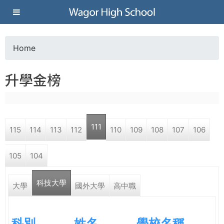
Jump to navigation
葳
格
Home
Y
高
升學金榜
o
級
u
中
111
115
114
113
112
110
109
108
107
106
a
學
105
104
r
葳
科技大學
e
大學
國外大學
高中職
格
國
h
際．
科別
姓名
學校名稱
國