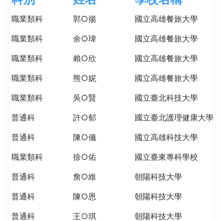
e
際
職業類科
郭○揚
國立高雄餐旅大學
葳
r
格。
職業類科
余○瑋
國立高雄餐旅大學
培
e
養
職業類科
賴○欣
國立高雄餐旅大學
具
職業類科
熊○妮
國立高雄餐旅大學
國
際
職業類科
吳○賢
國立臺北科技大學
移
動
普通科
許○郁
國立臺北護理健康大學
力
普通科
陳○儀
國立高雄科技大學
的
世
職業類科
徐○佑
國立臺東專科學校
界
公
普通科
詹○維
朝陽科技大學
民。
普通科
陳○恩
朝陽科技大學
WAGOR
TODAY
普通科
王○琪
朝陽科技大學