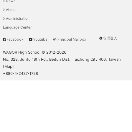
News
選
About
單
Administration
Language Center
管理登入
Facebook
Youtube
Principal Mailbox
Service
User
menu
WAGOR High School © 2012-2026
No. 328, Junfu 18th Rd., Beitun Dist., Taichung City 406, Taiwan
[
Map
]
+886-4-2437-1728