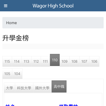
Jump to navigation
葳
格
Home
Y
高
升學金榜
o
級
u
中
110
115
114
113
112
111
109
108
107
106
a
學
105
104
r
葳
高中職
e
大學
科技大學
國外大學
格
國
h
際．
國