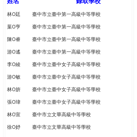
姓名
錄取學校
e
際
葳
林O廷
臺中市立臺中第一高級中等學校
r
格。
葉O亨
臺中市立臺中第一高級中等學校
培
e
養
陳O睿
臺中市立臺中第一高級中等學校
具
國
游O遙
臺中市立臺中第一高級中等學校
際
李O綾
臺中市立臺中女子高級中等學校
移
動
游O敏
臺中市立臺中女子高級中等學校
力
的
林O旂
臺中市立臺中女子高級中等學校
世
界
張O瑋
臺中市立臺中女子高級中等學校
公
林O宣
臺中市立文華高級中等學校
民。
WAGOR
徐O妤
臺中市立文華高級中等學校
TODAY