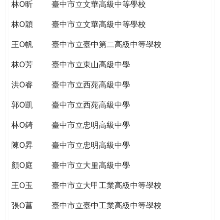
THE
林O昕
臺中市立文華高級中等學校
WORLD
林O穎
臺中市立文華高級中等學校
TOMORROW
PUTTING
王O帆
臺中市立臺中第二高級中等學校
YOU
ON
林O芳
臺中市立東山高級中學
THE
洪O睿
臺中市立西苑高級中學
PATH
TO
郭O凱
臺中市立西苑高級中學
GLOBAL
CITIZENSHIP
林O錡
臺中市立忠明高級中學
陳O昇
臺中市立忠明高級中學
顏O庭
臺中市立大里高級中學
王O玉
臺中市立大甲工業高級中等學校
張O菖
臺中市立臺中工業高級中等學校