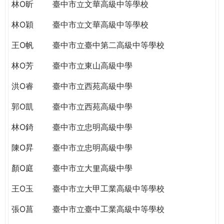
THE
林O昕
臺中市立文華高級中等學校
WORLD
林O穎
臺中市立文華高級中等學校
TOMORROW
PUTTING
王O帆
臺中市立臺中第二高級中等學校
YOU
ON
林O芳
臺中市立東山高級中學
THE
洪O睿
臺中市立西苑高級中學
PATH
TO
郭O凱
臺中市立西苑高級中學
GLOBAL
CITIZENSHIP
林O錡
臺中市立忠明高級中學
陳O昇
臺中市立忠明高級中學
顏O庭
臺中市立大里高級中學
王O玉
臺中市立大甲工業高級中等學校
張O菖
臺中市立臺中工業高級中等學校