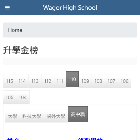
Jump to navigation
葳
格
Home
Y
高
升學金榜
o
級
u
中
110
115
114
113
112
111
109
108
107
106
a
學
105
104
r
葳
高中職
e
大學
科技大學
國外大學
格
國
h
際．
國