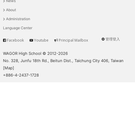
News
選
About
單
Administration
Language Center
管理登入
Facebook
Youtube
Principal Mailbox
Service
User
menu
WAGOR High School © 2012-2026
No. 328, Junfu 18th Rd., Beitun Dist., Taichung City 406, Taiwan
[
Map
]
+886-4-2437-1728