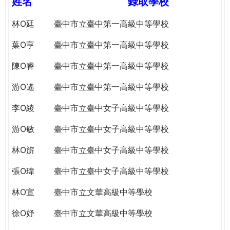
姓名
錄取學校
e
際
葳
林O廷
臺中市立臺中第一高級中等學校
r
格。
葉O亨
臺中市立臺中第一高級中等學校
培
e
養
陳O睿
臺中市立臺中第一高級中等學校
具
國
游O遙
臺中市立臺中第一高級中等學校
際
李O綾
臺中市立臺中女子高級中等學校
移
動
游O敏
臺中市立臺中女子高級中等學校
力
的
林O旂
臺中市立臺中女子高級中等學校
世
界
張O瑋
臺中市立臺中女子高級中等學校
公
林O宣
臺中市立文華高級中等學校
民。
WAGOR
徐O妤
臺中市立文華高級中等學校
TODAY