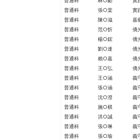
普通科
林○郕
實
普通科
張○棠
實
普通科
陳○滋
嘉
普通科
范○忻
僑
普通科
楊○鋐
僑
普通科
劉○達
僑
普通科
賴○嘉
僑
普通科
王○弘
僑
普通科
王○涵
義
普通科
張○涵
義
普通科
沈○澄
義
普通科
施○棋
義
普通科
洪○誠
義
普通科
張○琳
義
普通科
張○瑜
義