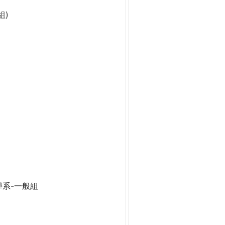
組)
系-一般組
）