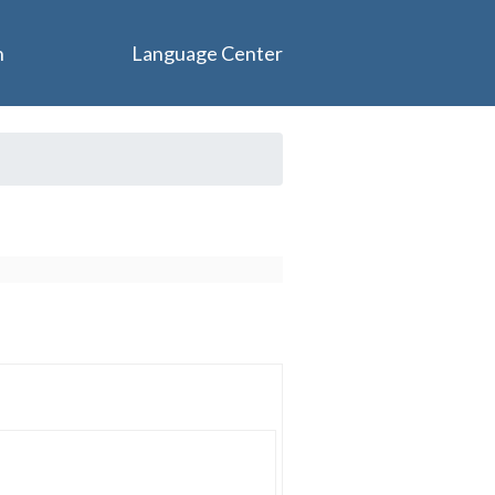
n
Language Center