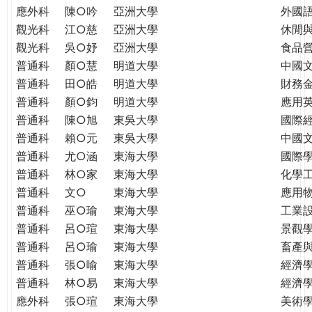
應外科
陳○吟
亞洲大學
外國
觀光科
江○慈
亞洲大學
休閒
觀光科
吳○妤
亞洲大學
食品
普通科
顏○慧
明道大學
中國
普通科
田○皓
明道大學
財務
普通科
顏○鈞
明道大學
應用
普通科
陳○旭
東吳大學
國際
普通科
賴○元
東吳大學
中國
普通科
尤○涵
東海大學
國際學
普通科
林○家
東海大學
化學
普通科
文○
東海大學
應用
普通科
巫○瑜
東海大學
工業
普通科
呂○瑄
東海大學
景觀
普通科
呂○瑜
東海大學
畜產
普通科
張○喻
東海大學
經濟
普通科
林○易
東海大學
經濟
應外科
張○瑄
東海大學
美術