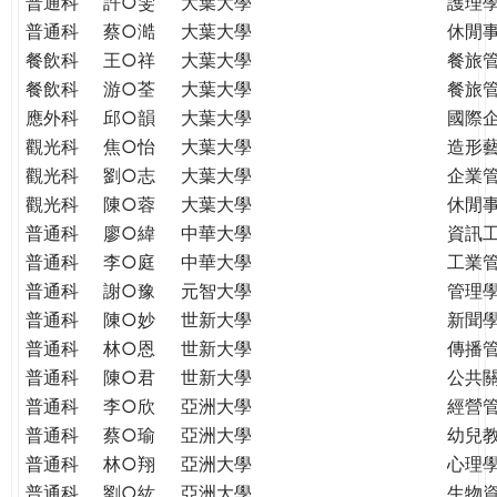
普通科
許○雯
大葉大學
護理
普通科
蔡○澔
大葉大學
休閒
餐飲科
王○祥
大葉大學
餐旅
餐飲科
游○荃
大葉大學
餐旅
應外科
邱○韻
大葉大學
國際
觀光科
焦○怡
大葉大學
造形
觀光科
劉○志
大葉大學
企業
觀光科
陳○蓉
大葉大學
休閒
普通科
廖○緯
中華大學
資訊
普通科
李○庭
中華大學
工業
普通科
謝○豫
元智大學
管理學
普通科
陳○妙
世新大學
新聞
普通科
林○恩
世新大學
傳播
普通科
陳○君
世新大學
公共
普通科
李○欣
亞洲大學
經營
普通科
蔡○瑜
亞洲大學
幼兒
普通科
林○翔
亞洲大學
心理
普通科
劉○紘
亞洲大學
生物