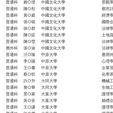
普通科
賴○澄
中國文化大學
景觀
普通科
陳○彤
中國文化大學
都市
普通科
黃○庭
中國文化大學
經濟
普通科
張○硯
中國文化大學
國際
普通科
徐○群
中國文化大學
法律
普通科
陳○廷
中國文化大學
土地
普通科
陳○瑩
中國文化大學
法律
應外科
張○渝
中國文化大學
法律
普通科
汪○臻
中原大學
應用
普通科
李○陽
中原大學
心理
普通科
王○馨
中原大學
企業
普通科
蔡○忻
中原大學
化學
普通科
許○升
大同大學
機械
普通科
詹○華
大同大學
生物
普通科
景○家
大葉大學
護理
普通科
吳○安
大葉大學
婚禮
普通科
王○謙
大葉大學
護理