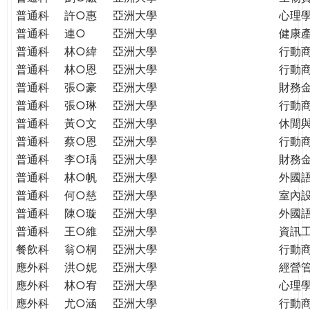
普通科
許○惠
亞洲大學
心理
普通科
連○
亞洲大學
健康
普通科
林○緯
亞洲大學
行動
普通科
林○恩
亞洲大學
行動
普通科
張○豪
亞洲大學
財務
普通科
張○琳
亞洲大學
行動
普通科
黃○文
亞洲大學
休閒
普通科
蔡○恩
亞洲大學
行動
普通科
李○瑀
亞洲大學
財務
普通科
林○帆
亞洲大學
外國
普通科
何○慈
亞洲大學
室內
普通科
陳○璇
亞洲大學
外國語
普通科
王○維
亞洲大學
資訊工
餐飲科
翁○桐
亞洲大學
行動
應外科
洪○妮
亞洲大學
經營
應外科
林○宥
亞洲大學
心理
應外科
尤○涵
亞洲大學
行動