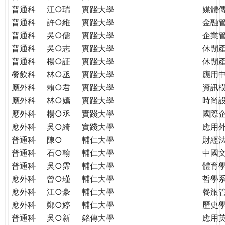
普通科
江○瑞
實踐大學
媒體
普通科
許○維
實踐大學
金融
普通科
吳○儒
實踐大學
企業
普通科
吳○志
實踐大學
休閒
普通科
楊○証
實踐大學
休閒
餐飲科
林○丞
實踐大學
應用
應外科
賴○君
實踐大學
資訊
應外科
林○嫣
實踐大學
時尚
應外科
楊○丞
實踐大學
國際
應外科
吳○綺
實踐大學
應用
普通科
陳○
輔仁大學
財經
普通科
石○翰
輔仁大學
中國
普通科
吳○霈
輔仁大學
體育
應外科
曾○瑾
輔仁大學
哲學
應外科
江○豪
輔仁大學
餐旅
應外科
鄭○婷
輔仁大學
歷史
普通科
吳○新
銘傳大學
應用