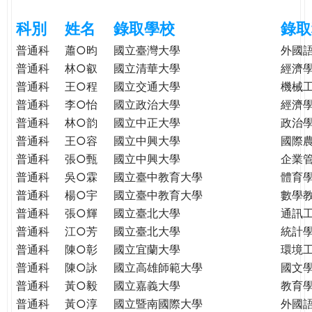
e
際
科別
姓名
錄取學校
錄取
葳
r
格。
普通科
蕭○昀
國立臺灣大學
外國
培
普通科
林○叡
國立清華大學
經濟
e
養
普通科
王○程
國立交通大學
機械
具
普通科
李○怡
國立政治大學
經濟
國
普通科
林○韵
國立中正大學
政治
際
普通科
王○容
國立中興大學
國際
移
普通科
張○甄
國立中興大學
企業
動
普通科
吳○霖
國立臺中教育大學
體育
力
普通科
楊○宇
國立臺中教育大學
數學
的
普通科
張○輝
國立臺北大學
通訊
世
普通科
江○芳
國立臺北大學
統計
界
公
普通科
陳○彰
國立宜蘭大學
環境
民。
普通科
陳○詠
國立高雄師範大學
國文
WAGOR
普通科
黃○毅
國立嘉義大學
教育
TODAY
普通科
黃○淳
國立暨南國際大學
外國