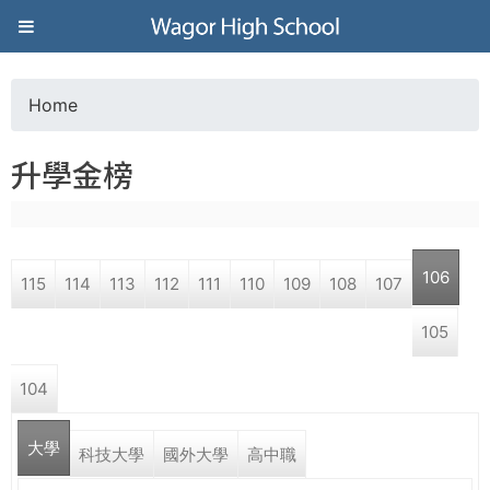
Jump to navigation
葳
格
Home
Y
高
升學金榜
o
級
u
中
106
115
114
113
112
111
110
109
108
107
a
學
105
r
葳
104
e
格
國
大學
h
科技大學
國外大學
高中職
際．
國