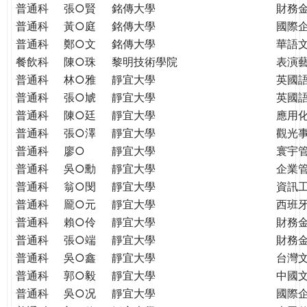
普通科
張○賢
銘傳大學
財務
普通科
黃○庭
銘傳大學
國際
普通科
鄭○文
銘傳大學
華語
餐飲科
陳○珠
黎明技術學院
表演
普通科
林○雅
靜宜大學
英國
普通科
張○虓
靜宜大學
英國
普通科
陳○廷
靜宜大學
應用
普通科
張○澤
靜宜大學
觀光
普通科
廖○
靜宜大學
寰宇
普通科
吳○勳
靜宜大學
企業
普通科
翁○閔
靜宜大學
資訊
普通科
龎○元
靜宜大學
西班
普通科
賴○伶
靜宜大學
財務
普通科
張○端
靜宜大學
財務
普通科
吳○鑫
靜宜大學
台灣
普通科
郭○毅
靜宜大學
中國
普通科
吳○况
靜宜大學
國際企