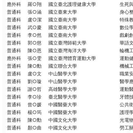
THE
應外科
羅○翔
國立臺北護理健康大學
生死
WORLD
普通科
張○涵
國立臺東大學
身心
TOMORROW
普通科
盧○潔
國立臺南大學
特殊
PUTTING
普通科
武○慶
國立臺南大學
數位
YOU
普通科
李○然
國立臺南大學
戲劇創
ON
普通科
郭○慈
國立臺灣師範大學
華語
THE
普通科
陳○恩
國立臺灣海洋大學
輪機
PATH
應外科
張○雯
國立臺灣體育運動大學
運動
TO
GLOBAL
普通科
陳○勳
國立聯合大學
機械
CITIZENSHIP
普通科
盧○文
中山醫學大學
職業
普通科
劉○璇
中山醫學大學
醫學
普通科
謝○哲
高雄醫學大學
運動
普通科
李○珍
臺北醫學大學
牙體
普通科
曾○媛
中國醫藥大學
公共
普通科
楊○筠
中國醫藥大學
護理
普通科
陳○勳
中國文化大學
光電
普通科
顏○曲
中國文化大學
勞工