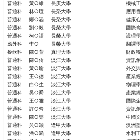
普通科
黃○維
長庚大學
機械
普通科
林○瑄
長榮大學
應用
普通科
鄭○涵
長榮大學
健康
普通科
劉○毅
長榮大學
國際
普通科
柯○語
長榮大學
護理學
應外科
李○
長榮大學
翻譯
餐飲科
陳○萱
真理大學
財政
普通科
陳○伶
淡江大學
資訊
普通科
黃○瑜
淡江大學
外交
普通科
王○德
淡江大學
產業
普通科
白○生
淡江大學
物理
普通科
吳○喬
淡江大學
產業
普通科
王○雅
淡江大學
國際
普通科
許○齊
淡江大學
資訊
普通科
陳○樂
淡江大學
中國
普通科
吳○穎
逢甲大學
澳洲
普通科
潘○涵
逢甲大學
水利