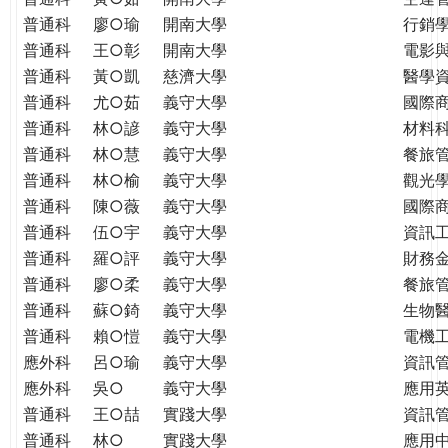
普通科
廖○瑜
開南大學
行銷
普通科
王○彰
開南大學
電影
普通科
黃○凱
慈濟大學
醫學
普通科
尤○茹
義守大學
國際
普通科
林○諺
義守大學
材料
普通科
林○慧
義守大學
餐旅
普通科
林○榆
義守大學
觀光
普通科
陳○薇
義守大學
國際
普通科
伍○宇
義守大學
資訊
普通科
羅○評
義守大學
財務
普通科
廖○柔
義守大學
餐旅
普通科
蘇○錡
義守大學
生物
普通科
賴○愷
義守大學
電機
應外科
呂○瑜
義守大學
資訊
應外科
吳○
義守大學
應用
普通科
王○喆
實踐大學
資訊
普通科
林○
實踐大學
應用