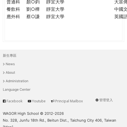
普通科
顏○鈞
靜宜大學
大眾
餐飲科
劉○樺
靜宜大學
中國
應外科
蔡○謙
靜宜大學
英國
新生專區
主
News
選
About
單
Administration
Language Center
管理登入
Facebook
Youtube
Principal Mailbox
Service
User
menu
WAGOR High School © 2012-2026
No. 328, Junfu 18th Rd., Beitun Dist., Taichung City 406, Taiwan
[
Map
]