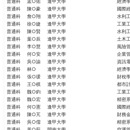
普通科
孟○佑
逢甲大學
經濟
普通科
陳○豪
逢甲大學
國際
普通科
詹○翔
逢甲大學
水利
普通科
徐○婕
逢甲大學
工業
普通科
陳○賢
逢甲大學
水利
普通科
葉○辰
逢甲大學
土木
普通科
李○慧
逢甲大學
風險
普通科
何○安
逢甲大學
企業
普通科
吳○諭
逢甲大學
資訊
普通科
林○
逢甲大學
經濟
普通科
張○瑗
逢甲大學
財稅
普通科
王○棋
逢甲大學
都市
普通科
魏○鈞
逢甲大學
工業
普通科
魏○宏
逢甲大學
精密
普通科
何○憲
逢甲大學
國際
普通科
陳○芃
逢甲大學
財務
普通科
吳○儒
逢甲大學
精密
普通科
黃○茹
開南大學
空運