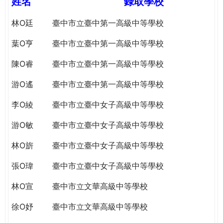
姓名
錄取學校
e
際
葳
林O廷
臺中市立臺中第一高級中等學校
r
格。
葉O亨
臺中市立臺中第一高級中等學校
培
e
養
陳O睿
臺中市立臺中第一高級中等學校
具
國
游O遙
臺中市立臺中第一高級中等學校
際
李O綾
臺中市立臺中女子高級中等學校
移
動
游O敏
臺中市立臺中女子高級中等學校
力
的
林O旂
臺中市立臺中女子高級中等學校
世
界
張O瑋
臺中市立臺中女子高級中等學校
公
林O宣
臺中市立文華高級中等學校
民。
WAGOR
徐O妤
臺中市立文華高級中等學校
TODAY