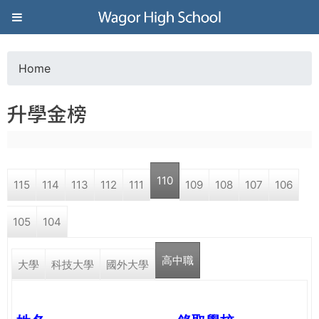
Jump to navigation
葳
格
Home
Y
高
升學金榜
o
級
u
中
110
115
114
113
112
111
109
108
107
106
a
學
105
104
r
葳
高中職
e
大學
科技大學
國外大學
格
國
h
際．
國