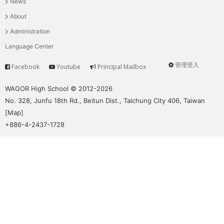
News
選
About
單
Administration
Language Center
管理登入
Facebook
Youtube
Principal Mailbox
Service
User
menu
WAGOR High School © 2012-2026
No. 328, Junfu 18th Rd., Beitun Dist., Taichung City 406, Taiwan
[
Map
]
+886-4-2437-1728