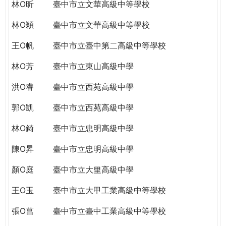
THE
林O昕
臺中市立文華高級中等學校
WORLD
林O穎
臺中市立文華高級中等學校
TOMORROW
PUTTING
王O帆
臺中市立臺中第二高級中等學校
YOU
ON
林O芳
臺中市立東山高級中學
THE
洪O睿
臺中市立西苑高級中學
PATH
TO
郭O凱
臺中市立西苑高級中學
GLOBAL
CITIZENSHIP
林O錡
臺中市立忠明高級中學
陳O昇
臺中市立忠明高級中學
顏O庭
臺中市立大里高級中學
王O玉
臺中市立大甲工業高級中等學校
張O菖
臺中市立臺中工業高級中等學校