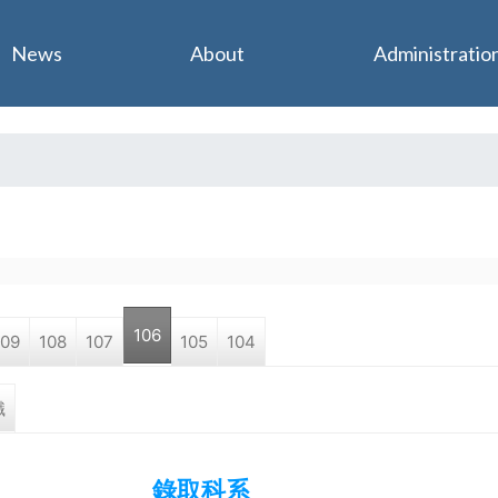
Jump to navigation
News
About
Administratio
106
109
108
107
105
104
職
錄取科系