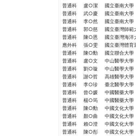
THE
普通科
盧○潔
國立臺南大學
WORLD
普通科
武○慶
國立臺南大學
TOMORROW
普通科
李○然
國立臺南大學
PUTTING
普通科
郭○慈
國立臺灣師範
YOU
普通科
陳○恩
國立臺灣海洋
ON
應外科
張○雯
國立臺灣體育
THE
PATH
普通科
陳○勳
國立聯合大學
TO
普通科
盧○文
中山醫學大學
GLOBAL
普通科
劉○璇
中山醫學大學
CITIZENSHIP
普通科
謝○哲
高雄醫學大學
普通科
李○珍
臺北醫學大學
普通科
曾○媛
中國醫藥大學
普通科
楊○筠
中國醫藥大學
普通科
陳○勳
中國文化大學
普通科
顏○曲
中國文化大學
普通科
賴○澄
中國文化大學
普通科
陳○彤
中國文化大學