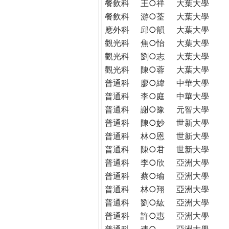
餐飲科
王○祥
大葉大學
餐飲科
游○荃
大葉大學
應外科
邱○韻
大葉大學
觀光科
焦○怡
大葉大學
觀光科
劉○志
大葉大學
觀光科
陳○蓉
大葉大學
普通科
廖○緯
中華大學
普通科
李○庭
中華大學
普通科
謝○豫
元智大學
普通科
陳○妙
世新大學
普通科
林○恩
世新大學
普通科
陳○君
世新大學
普通科
李○欣
亞洲大學
普通科
蔡○瑜
亞洲大學
普通科
林○翔
亞洲大學
普通科
劉○紘
亞洲大學
普通科
許○惠
亞洲大學
普通科
連○
亞洲大學