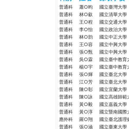
h
際
普通科
蕭○昀
國立臺灣大學
葳
普通科
林○叡
國立清華大學
e
格。
普通科
王○程
國立交通大學
培
普通科
李○怡
國立政治大學
r
養
普通科
林○韵
國立中正大學
具
普通科
王○容
國立中興大學
e
國
普通科
張○甄
國立中興大學
際
普通科
吳○霖
國立臺中教育
移
普通科
楊○宇
國立臺中教育
動
普通科
張○輝
國立臺北大學
力
普通科
江○芳
國立臺北大學
的
世
普通科
陳○彰
國立宜蘭大學
界
普通科
陳○詠
國立高雄師範
公
普通科
黃○毅
國立嘉義大學
民。
普通科
黃○淳
國立暨南國際
WAGOR
應外科
羅○翔
國立臺北護理
TODAY
普通科
張○涵
國立臺東大學