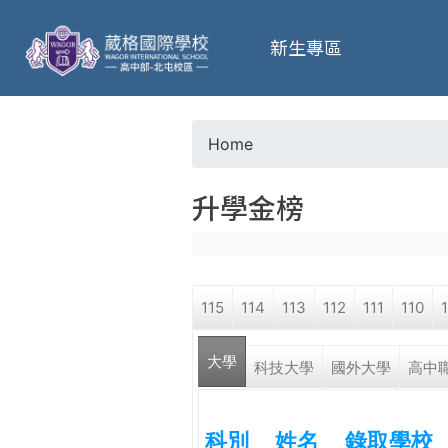
葳
新生專區
格
高
Home
Y
級
升學金榜
o
中
u
學
115
114
113
112
111
110
a
葳
大學
r
科技大學
國外大學
高中
格
國
e
際．
科別
姓名
錄取學校
國