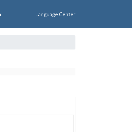
n
Language Center