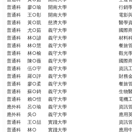
普通科
廖○瑜
開南大學
行銷
普通科
王○彰
開南大學
電影
普通科
黃○凱
慈濟大學
醫學
普通科
尤○茹
義守大學
國際
普通科
林○諺
義守大學
材料
普通科
林○慧
義守大學
餐旅
普通科
林○榆
義守大學
觀光
普通科
陳○薇
義守大學
國際
普通科
伍○宇
義守大學
資訊
普通科
羅○評
義守大學
財務
普通科
廖○柔
義守大學
餐旅
普通科
蘇○錡
義守大學
生物
普通科
賴○愷
義守大學
電機
應外科
呂○瑜
義守大學
資訊
應外科
吳○
義守大學
應用
普通科
王○喆
實踐大學
資訊
普通科
林○
實踐大學
應用