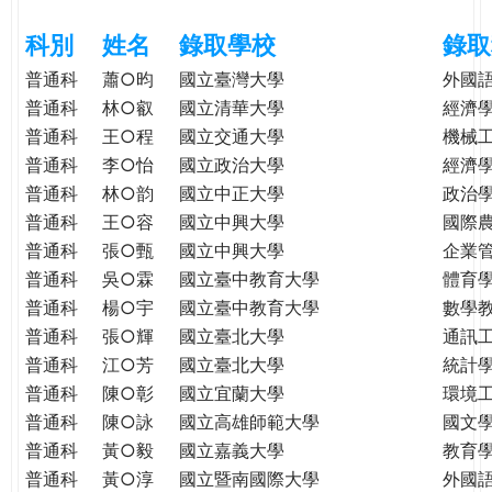
e
際
科別
姓名
錄取學校
錄取
葳
r
格。
普通科
蕭○昀
國立臺灣大學
外國
培
普通科
林○叡
國立清華大學
經濟
e
養
普通科
王○程
國立交通大學
機械
具
普通科
李○怡
國立政治大學
經濟
國
普通科
林○韵
國立中正大學
政治
際
普通科
王○容
國立中興大學
國際
移
普通科
張○甄
國立中興大學
企業
動
普通科
吳○霖
國立臺中教育大學
體育
力
普通科
楊○宇
國立臺中教育大學
數學
的
普通科
張○輝
國立臺北大學
通訊
世
普通科
江○芳
國立臺北大學
統計
界
公
普通科
陳○彰
國立宜蘭大學
環境
民。
普通科
陳○詠
國立高雄師範大學
國文
WAGOR
普通科
黃○毅
國立嘉義大學
教育
TODAY
普通科
黃○淳
國立暨南國際大學
外國