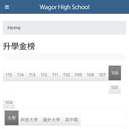
Jump to navigation
葳
格
Home
Y
高
升學金榜
o
級
u
中
106
115
114
113
112
111
110
109
108
107
a
學
105
r
葳
104
e
格
國
大學
h
科技大學
國外大學
高中職
際．
國