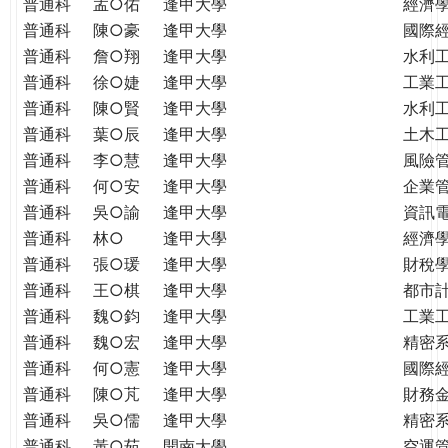
普通科
孟○佑
逢甲大學
經濟
普通科
陳○豪
逢甲大學
國際
普通科
詹○翔
逢甲大學
水利
普通科
徐○婕
逢甲大學
工業
普通科
陳○賢
逢甲大學
水利
普通科
葉○辰
逢甲大學
土木
普通科
李○慧
逢甲大學
風險
普通科
何○安
逢甲大學
企業
普通科
吳○諭
逢甲大學
資訊
普通科
林○
逢甲大學
經濟
普通科
張○瑗
逢甲大學
財稅
普通科
王○棋
逢甲大學
都市
普通科
魏○鈞
逢甲大學
工業
普通科
魏○宏
逢甲大學
精密
普通科
何○憲
逢甲大學
國際
普通科
陳○芃
逢甲大學
財務
普通科
吳○儒
逢甲大學
精密
普通科
黃○茹
開南大學
空運