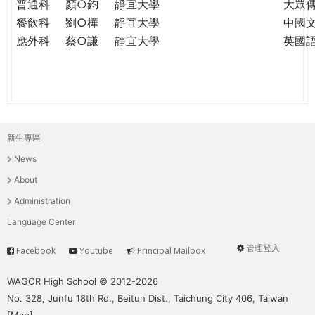
普通科
顏○鈞
靜宜大學
大眾
餐飲科
劉○樺
靜宜大學
中國
應外科
蔡○謙
靜宜大學
英國
新生專區
主
News
選
About
單
Administration
Language Center
管理登入
Facebook
Youtube
Principal Mailbox
Service
User
menu
WAGOR High School © 2012-2026
No. 328, Junfu 18th Rd., Beitun Dist., Taichung City 406, Taiwan
[
Map
]