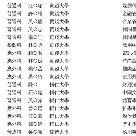
普通科
江○瑞
實踐大學
媒體
普通科
許○維
實踐大學
金融
普通科
吳○儒
實踐大學
企業
普通科
吳○志
實踐大學
休閒
普通科
楊○証
實踐大學
休閒
餐飲科
林○丞
實踐大學
應用
應外科
賴○君
實踐大學
資訊
應外科
林○嫣
實踐大學
時尚
應外科
楊○丞
實踐大學
國際
應外科
吳○綺
實踐大學
應用
普通科
陳○
輔仁大學
財經
普通科
石○翰
輔仁大學
中國
普通科
吳○霈
輔仁大學
體育
應外科
曾○瑾
輔仁大學
哲學
應外科
江○豪
輔仁大學
餐旅
應外科
鄭○婷
輔仁大學
歷史
普通科
吳○新
銘傳大學
應用