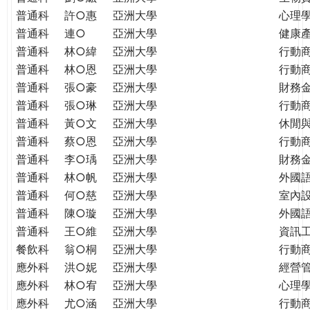
普通科
許○惠
亞洲大學
心理
普通科
連○
亞洲大學
健康
普通科
林○緯
亞洲大學
行動
普通科
林○恩
亞洲大學
行動
普通科
張○豪
亞洲大學
財務
普通科
張○琳
亞洲大學
行動
普通科
黃○文
亞洲大學
休閒
普通科
蔡○恩
亞洲大學
行動
普通科
李○瑀
亞洲大學
財務
普通科
林○帆
亞洲大學
外國
普通科
何○慈
亞洲大學
室內
普通科
陳○璇
亞洲大學
外國語
普通科
王○維
亞洲大學
資訊工
餐飲科
翁○桐
亞洲大學
行動
應外科
洪○妮
亞洲大學
經營
應外科
林○宥
亞洲大學
心理
應外科
尤○涵
亞洲大學
行動