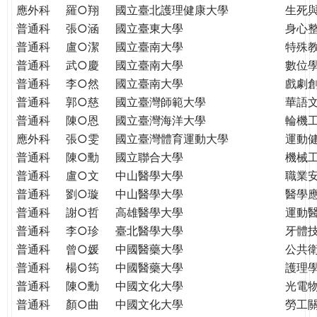
THE
應外科
羅○翔
國立臺北護理健康大學
生死
WORLD
普通科
張○涵
國立臺東大學
身心
TOMORROW
普通科
盧○潔
國立臺南大學
特殊
PUTTING
普通科
武○慶
國立臺南大學
數位
YOU
普通科
李○然
國立臺南大學
戲劇創
ON
普通科
郭○慈
國立臺灣師範大學
華語
THE
普通科
陳○恩
國立臺灣海洋大學
輪機
PATH
應外科
張○雯
國立臺灣體育運動大學
運動
TO
GLOBAL
普通科
陳○勳
國立聯合大學
機械
CITIZENSHIP
普通科
盧○文
中山醫學大學
職業
普通科
劉○璇
中山醫學大學
醫學
普通科
謝○哲
高雄醫學大學
運動
普通科
李○珍
臺北醫學大學
牙體
普通科
曾○媛
中國醫藥大學
公共
普通科
楊○筠
中國醫藥大學
護理
普通科
陳○勳
中國文化大學
光電
普通科
顏○曲
中國文化大學
勞工