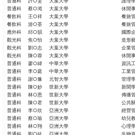
普通科
許○雯
大葉大學
護理
普通科
蔡○澔
大葉大學
休閒
餐飲科
王○祥
大葉大學
餐旅
餐飲科
游○荃
大葉大學
餐旅
應外科
邱○韻
大葉大學
國際
觀光科
焦○怡
大葉大學
造形
觀光科
劉○志
大葉大學
企業
觀光科
陳○蓉
大葉大學
休閒
普通科
廖○緯
中華大學
資訊
普通科
李○庭
中華大學
工業
普通科
謝○豫
元智大學
管理學
普通科
陳○妙
世新大學
新聞
普通科
林○恩
世新大學
傳播
普通科
陳○君
世新大學
公共
普通科
李○欣
亞洲大學
經營
普通科
蔡○瑜
亞洲大學
幼兒
普通科
林○翔
亞洲大學
心理
普通科
劉○紘
亞洲大學
生物