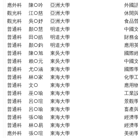
應外科
陳○吟
亞洲大學
外國
觀光科
江○慈
亞洲大學
休閒
觀光科
吳○妤
亞洲大學
食品
普通科
顏○慧
明道大學
中國
普通科
田○皓
明道大學
財務
普通科
顏○鈞
明道大學
應用
普通科
陳○旭
東吳大學
國際
普通科
賴○元
東吳大學
中國
普通科
尤○涵
東海大學
國際學
普通科
林○家
東海大學
化學
普通科
文○
東海大學
應用
普通科
巫○瑜
東海大學
工業
普通科
呂○瑄
東海大學
景觀
普通科
呂○瑜
東海大學
畜產
普通科
張○喻
東海大學
經濟
普通科
林○易
東海大學
經濟
應外科
張○瑄
東海大學
美術