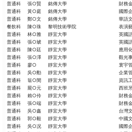
普通科
張○賢
銘傳大學
財務
普通科
黃○庭
銘傳大學
國際
普通科
鄭○文
銘傳大學
華語
餐飲科
陳○珠
黎明技術學院
表演
普通科
林○雅
靜宜大學
英國
普通科
張○虓
靜宜大學
英國
普通科
陳○廷
靜宜大學
應用
普通科
張○澤
靜宜大學
觀光
普通科
廖○
靜宜大學
寰宇
普通科
吳○勳
靜宜大學
企業
普通科
翁○閔
靜宜大學
資訊
普通科
龎○元
靜宜大學
西班
普通科
賴○伶
靜宜大學
財務
普通科
張○端
靜宜大學
財務
普通科
吳○鑫
靜宜大學
台灣
普通科
郭○毅
靜宜大學
中國
普通科
吳○况
靜宜大學
國際企