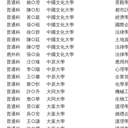
普通科
賴○澄
中國文化大學
景觀
普通科
陳○彤
中國文化大學
都市
普通科
黃○庭
中國文化大學
經濟
普通科
張○硯
中國文化大學
國際
普通科
徐○群
中國文化大學
法律
普通科
陳○廷
中國文化大學
土地
普通科
陳○瑩
中國文化大學
法律
應外科
張○渝
中國文化大學
法律
普通科
汪○臻
中原大學
應用
普通科
李○陽
中原大學
心理
普通科
王○馨
中原大學
企業
普通科
蔡○忻
中原大學
化學
普通科
許○升
大同大學
機械
普通科
詹○華
大同大學
生物
普通科
景○家
大葉大學
護理
普通科
吳○安
大葉大學
婚禮
普通科
王○謙
大葉大學
護理