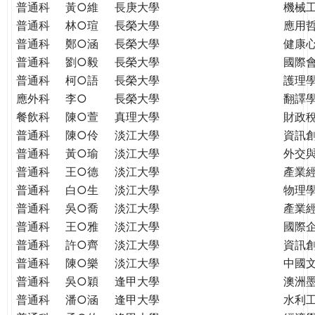
普通科
黃○維
長庚大學
機械
普通科
林○瑄
長榮大學
應用
普通科
鄭○涵
長榮大學
健康
普通科
劉○毅
長榮大學
國際
普通科
柯○語
長榮大學
護理學
應外科
李○
長榮大學
翻譯
餐飲科
陳○萱
真理大學
財政
普通科
陳○伶
淡江大學
資訊
普通科
黃○瑜
淡江大學
外交
普通科
王○德
淡江大學
產業
普通科
白○生
淡江大學
物理
普通科
吳○喬
淡江大學
產業
普通科
王○雅
淡江大學
國際
普通科
許○齊
淡江大學
資訊
普通科
陳○樂
淡江大學
中國
普通科
吳○穎
逢甲大學
澳洲
普通科
潘○涵
逢甲大學
水利