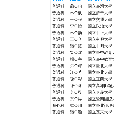
h
際
普通科
蕭○昀
國立臺灣大學
葳
普通科
林○叡
國立清華大學
e
格。
普通科
王○程
國立交通大學
培
普通科
李○怡
國立政治大學
r
養
普通科
林○韵
國立中正大學
具
普通科
王○容
國立中興大學
e
國
普通科
張○甄
國立中興大學
際
普通科
吳○霖
國立臺中教育
移
普通科
楊○宇
國立臺中教育
動
普通科
張○輝
國立臺北大學
力
普通科
江○芳
國立臺北大學
的
世
普通科
陳○彰
國立宜蘭大學
界
普通科
陳○詠
國立高雄師範
公
普通科
黃○毅
國立嘉義大學
民。
普通科
黃○淳
國立暨南國際
WAGOR
應外科
羅○翔
國立臺北護理
TODAY
普通科
張○涵
國立臺東大學