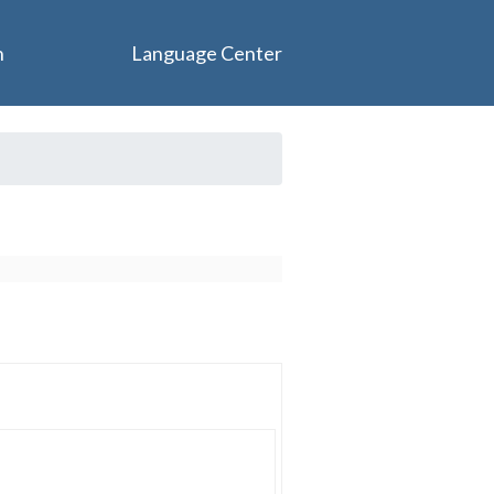
n
Language Center