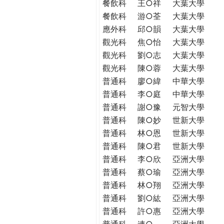
餐飲科
王○祥
大葉大學
餐飲科
游○荃
大葉大學
應外科
邱○韻
大葉大學
觀光科
焦○怡
大葉大學
觀光科
劉○志
大葉大學
觀光科
陳○蓉
大葉大學
普通科
廖○緯
中華大學
普通科
李○庭
中華大學
普通科
謝○豫
元智大學
普通科
陳○妙
世新大學
普通科
林○恩
世新大學
普通科
陳○君
世新大學
普通科
李○欣
亞洲大學
普通科
蔡○瑜
亞洲大學
普通科
林○翔
亞洲大學
普通科
劉○紘
亞洲大學
普通科
許○惠
亞洲大學
普通科
連○
亞洲大學