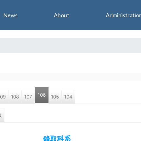
Jump to navigation
News
About
Administratio
106
109
108
107
105
104
職
錄取科系