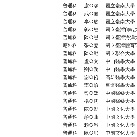
THE
普通科
盧○潔
國立臺南大學
WORLD
普通科
武○慶
國立臺南大學
TOMORROW
普通科
李○然
國立臺南大學
PUTTING
普通科
郭○慈
國立臺灣師範
YOU
普通科
陳○恩
國立臺灣海洋
ON
應外科
張○雯
國立臺灣體育
THE
PATH
普通科
陳○勳
國立聯合大學
TO
普通科
盧○文
中山醫學大學
GLOBAL
普通科
劉○璇
中山醫學大學
CITIZENSHIP
普通科
謝○哲
高雄醫學大學
普通科
李○珍
臺北醫學大學
普通科
曾○媛
中國醫藥大學
普通科
楊○筠
中國醫藥大學
普通科
陳○勳
中國文化大學
普通科
顏○曲
中國文化大學
普通科
賴○澄
中國文化大學
普通科
陳○彤
中國文化大學