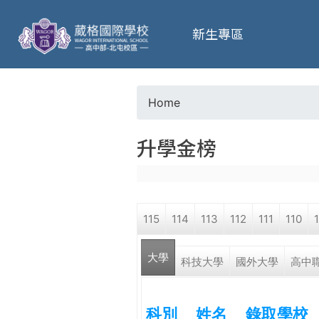
葳
新生專區
格
高
Home
Y
級
升學金榜
o
中
u
學
115
114
113
112
111
110
a
葳
大學
r
科技大學
國外大學
高中
格
國
e
際．
科別
姓名
錄取學校
國