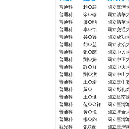
h
際
普通科
賴○襄
國立臺灣
葳
普通科
余○翰
國立清華
e
格。
普通科
廖○勛
國立清華
培
普通科
李○怡
國立交通
r
養
普通科
吳○容
國立成功
具
普通科
胡○慈
國立政治
e
國
普通科
張○慈
國立中興
際
普通科
劉○妍
國立中正
移
普通科
許○群
國立中央
動
普通科
劉○潔
國立中山
力
普通科
王○渝
國立臺中
的
世
普通科
黃○
國立彰化
界
普通科
王○珽
國立暨南
公
普通科
范○○祥
國立臺灣
民。
普通科
黃○悅
國立聯合
WAGOR
普通科
楊○鈞
國立臺灣
TODAY
觀光科
張O萱
國立臺灣