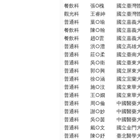
THE
餐飲科
張O槐
國立臺灣
WORLD
觀光科
王睿紳
國立臺灣
TOMORROW
普通科
葉○瑜
國立嘉義
PUTTING
餐飲科
陳○翰
國立嘉義
YOU
餐飲科
趙O雲
國立嘉義
ON
普通科
洪○澧
國立高雄
THE
PATH
普通科
莊○柔
國立臺南
TO
普通科
吳○衛
國立臺東
GLOBAL
普通科
郭○興
國立屏東
CITIZENSHIP
普通科
徐○涵
國立宜蘭
普通科
施○汶
國立東華
普通科
王○嫺
國立東華
普通科
周○倫
中國醫藥
普通科
謝○妙
中國醫藥
普通科
吳○茵
中國醫藥
普通科
戴○文
國立金門
普通科
陳○妤
臺北醫學