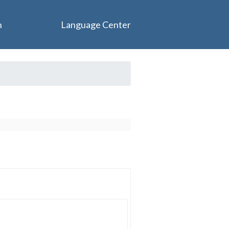
n
Language Center