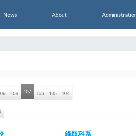
Jump to navigation
News
About
Administratio
107
109
108
106
105
104
職
校
錄取科系