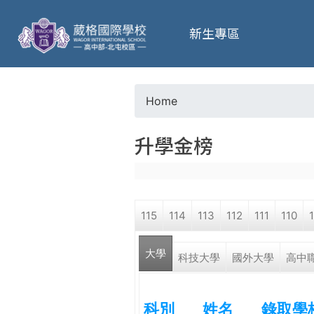
葳
新生專區
格
高
Home
Y
級
升學金榜
o
中
u
學
115
114
113
112
111
110
a
葳
大學
r
科技大學
國外大學
高中
格
國
e
際．
科別
姓名
錄取學
國