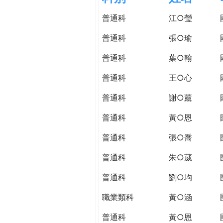
h
際
普通科
江○瑩
葳
e
格。
普通科
張○瑜
培
r
普通科
葉○翰
養
具
普通科
王○心
e
國
際
普通科
謝○薰
移
普通科
黃○恩
動
力
普通科
張○喬
的
世
普通科
朱○葳
界
普通科
劉○均
公
民。
職業類科
黃○涵
WAGOR
TODAY
普通科
黃○恩