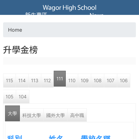
Jump to navigation
葳
新生專區
News
格
Home
Y
高
升學金榜
o
級
u
中
111
115
114
113
112
110
109
108
107
106
a
學
105
104
r
葳
大學
e
科技大學
國外大學
高中職
格
國
h
際．
科別
姓名
學校名稱
國