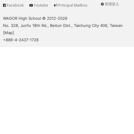
管理登入
Facebook
Youtube
Principal Mailbox
Service
User
menu
WAGOR High School © 2012-2026
No. 328, Junfu 18th Rd., Beitun Dist., Taichung City 406, Taiwan
[
Map
]
+886-4-2437-1728