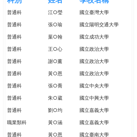
e
際
普通科
江○瑩
國立臺灣大學
葳
r
格。
普通科
張○瑜
國立陽明交通大學
培
e
養
普通科
葉○翰
國立成功大學
具
普通科
王○心
國立政治大學
國
際
普通科
謝○薰
國立政治大學
移
動
普通科
黃○恩
國立政治大學
力
普通科
張○喬
國立中央大學
的
世
普通科
朱○葳
國立中興大學
界
公
普通科
劉○均
國立嘉義大學
民。
職業類科
黃○涵
國立嘉義大學
WAGOR
TODAY
普通科
黃○恩
國立臺南大學