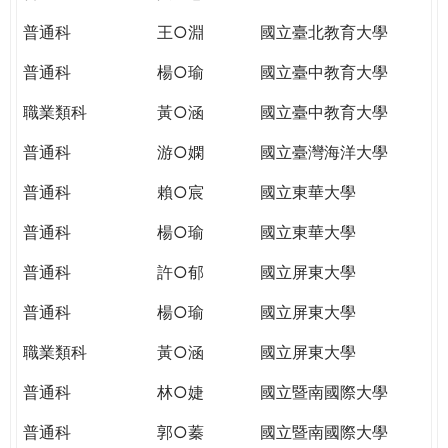
THE
WORLD
普通科
王○淵
國立臺北教育大學
TOMORROW
普通科
楊○瑜
國立臺中教育大學
PUTTING
YOU
職業類科
黃○涵
國立臺中教育大學
ON
THE
普通科
游○嫻
國立臺灣海洋大學
PATH
普通科
賴○宸
國立東華大學
TO
GLOBAL
普通科
楊○瑜
國立東華大學
CITIZENSHIP
普通科
許○郁
國立屏東大學
普通科
楊○瑜
國立屏東大學
職業類科
黃○涵
國立屏東大學
普通科
林○婕
國立暨南國際大學
普通科
郭○蓁
國立暨南國際大學