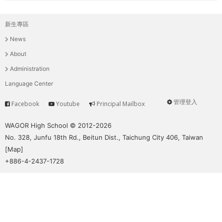
新生專區
主
News
選
About
單
Administration
Language Center
管理登入
Facebook
Youtube
Principal Mailbox
Service
User
menu
WAGOR High School © 2012-2026
No. 328, Junfu 18th Rd., Beitun Dist., Taichung City 406, Taiwan
[
Map
]
+886-4-2437-1728