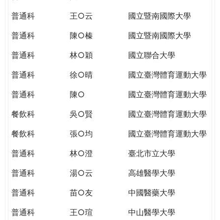
THE
WORLD
普通科
王○云
國立暨南國際大學
TOMORROW
普通科
陳○榛
國立暨南國際大學
PUTTING
YOU
普通科
林○穎
國立聯合大學
ON
THE
普通科
徐○晴
國立臺灣體育運動大學
PATH
普通科
陳○
國立臺灣體育運動大學
TO
GLOBAL
餐飲科
吳○賢
國立臺灣體育運動大學
CITIZENSHIP
餐飲科
張○均
國立臺灣體育運動大學
普通科
林○澄
臺北市立大學
普通科
湯○云
高雄醫學大學
普通科
苗○友
中國醫藥大學
普通科
王○瑄
中山醫學大學