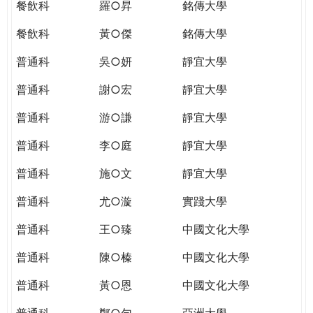
餐飲科
羅○昇
銘傳大學
餐飲科
黃○傑
銘傳大學
普通科
吳○妍
靜宜大學
普通科
謝○宏
靜宜大學
普通科
游○謙
靜宜大學
普通科
李○庭
靜宜大學
普通科
施○文
靜宜大學
普通科
尤○漩
實踐大學
普通科
王○臻
中國文化大學
普通科
陳○榛
中國文化大學
普通科
黃○恩
中國文化大學
普通科
鄭○勻
亞洲大學