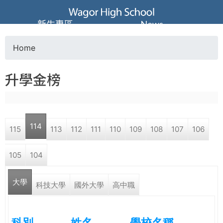
Jump to navigation
葳
新生專區
News
格
Home
Y
高
升學金榜
o
級
u
中
114
115
113
112
111
110
109
108
107
106
a
學
105
104
r
葳
大學
e
科技大學
國外大學
高中職
格
國
h
際．
科別
姓名
學校名稱
國