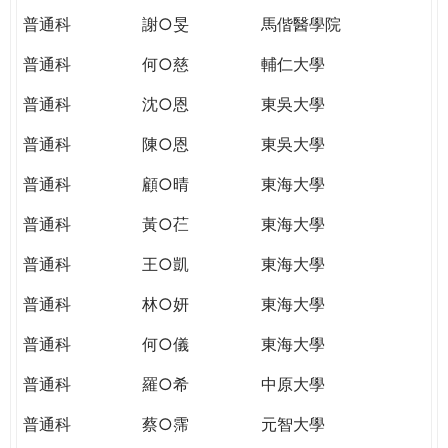
普通科
謝○旻
馬偕醫學院
普通科
何○慈
輔仁大學
普通科
沈○恩
東吳大學
普通科
陳○恩
東吳大學
普通科
顧○晴
東海大學
普通科
黃○芢
東海大學
普通科
王○凱
東海大學
普通科
林○妍
東海大學
普通科
何○儀
東海大學
普通科
羅○希
中原大學
普通科
蔡○霈
元智大學