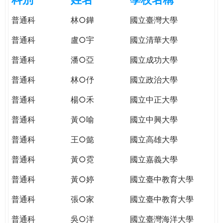
e
際
普通科
林○鏵
國立臺灣大學
葳
r
格。
普通科
盧○宇
國立清華大學
培
e
養
普通科
潘○亞
國立成功大學
具
普通科
林○伃
國立政治大學
國
際
普通科
楊○禾
國立中正大學
移
動
普通科
黃○喻
國立中興大學
力
普通科
王○懿
國立高雄大學
的
世
普通科
黃○霓
國立嘉義大學
界
公
普通科
黃○婷
國立臺中教育大學
民。
普通科
張○家
國立臺中教育大學
WAGOR
TODAY
普通科
吳○洋
國立臺灣海洋大學