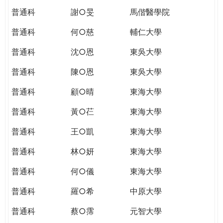
普通科
謝○旻
馬偕醫學院
普通科
何○慈
輔仁大學
普通科
沈○恩
東吳大學
普通科
陳○恩
東吳大學
普通科
顧○晴
東海大學
普通科
黃○芢
東海大學
普通科
王○凱
東海大學
普通科
林○妍
東海大學
普通科
何○儀
東海大學
普通科
羅○希
中原大學
普通科
蔡○霈
元智大學