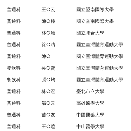
THE
WORLD
普通科
王○云
國立暨南國際大學
TOMORROW
普通科
陳○榛
國立暨南國際大學
PUTTING
YOU
普通科
林○穎
國立聯合大學
ON
THE
普通科
徐○晴
國立臺灣體育運動大學
PATH
普通科
陳○
國立臺灣體育運動大學
TO
GLOBAL
餐飲科
吳○賢
國立臺灣體育運動大學
CITIZENSHIP
餐飲科
張○均
國立臺灣體育運動大學
普通科
林○澄
臺北市立大學
普通科
湯○云
高雄醫學大學
普通科
苗○友
中國醫藥大學
普通科
王○瑄
中山醫學大學