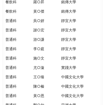
餐飲科
羅○昇
銘傳大學
餐飲科
黃○傑
銘傳大學
普通科
吳○妍
靜宜大學
普通科
謝○宏
靜宜大學
普通科
游○謙
靜宜大學
普通科
李○庭
靜宜大學
普通科
施○文
靜宜大學
普通科
尤○漩
實踐大學
普通科
王○臻
中國文化大學
普通科
陳○榛
中國文化大學
普通科
黃○恩
中國文化大學
普通科
鄭○勻
亞洲大學