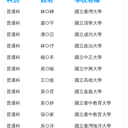
e
際
普通科
林○鏵
國立臺灣大學
葳
r
格。
普通科
盧○宇
國立清華大學
培
e
養
普通科
潘○亞
國立成功大學
具
普通科
林○伃
國立政治大學
國
際
普通科
楊○禾
國立中正大學
移
動
普通科
黃○喻
國立中興大學
力
普通科
王○懿
國立高雄大學
的
世
普通科
黃○霓
國立嘉義大學
界
公
普通科
黃○婷
國立臺中教育大學
民。
普通科
張○家
國立臺中教育大學
WAGOR
TODAY
普通科
吳○洋
國立臺灣海洋大學