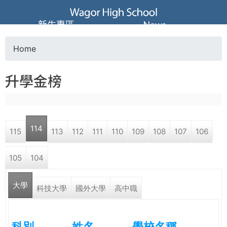
Jump to navigation
葳
新生專區
News
格
Home
Y
高
升學金榜
o
級
u
中
114
115
113
112
111
110
109
108
107
106
a
學
105
104
r
葳
大學
e
科技大學
國外大學
高中職
格
國
h
際．
科別
姓名
學校名稱
國