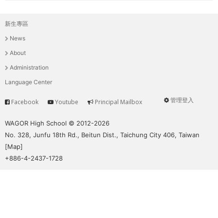
新生專區
主
News
選
About
單
Administration
Language Center
管理登入
Facebook
Youtube
Principal Mailbox
Service
User
menu
WAGOR High School © 2012-2026
No. 328, Junfu 18th Rd., Beitun Dist., Taichung City 406, Taiwan
[
Map
]
+886-4-2437-1728