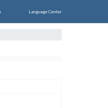
n
Language Center