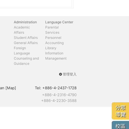
Administration
Language Center
Academic
Parental
Affairs
Services
Student Affairs
Personnel
General Affairs
Accounting
Foreign
Library
Language
Information
Counseling and
Management
Guidance
管理登入
User
menu
an [
Map
]
Tel:
+886-4-2437-1728
+886-4-2316-4790
+886-4-2230-3588
分眾
導覽
校區