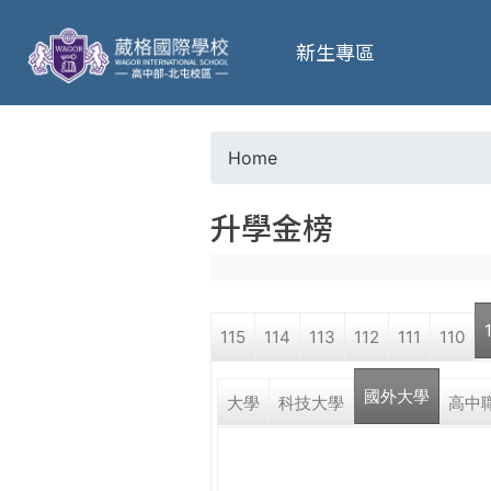
葳
新生專區
格
高
Home
Y
級
升學金榜
o
中
u
學
115
114
113
112
111
110
a
葳
國外大學
r
大學
科技大學
高中
格
國
e
際．
國