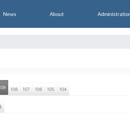
Jump to navigation
News
About
Administratio
109
108
107
106
105
104
職