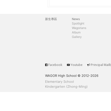
h
際
葳
e
格。
新生專區
News
主
培
Spotlight
r
Wagorians
養
選
Album
具
Gallery
e
國
單
際
移
動
力
Facebook
Youtube
Principal Mail
Service
的
WAGOR High School © 2012-2026
世
Elementary School
界
Kindergarten (Zhong-Ming)
公
民。
WAGOR
TODAY