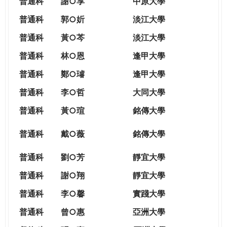
普通科
謝○享
中原大學
普通科
郭○妡
淡江大學
普通科
黃○芩
淡江大學
普通科
林○恩
逢甲大學
普通科
鄭○璿
逢甲大學
普通科
李○哲
大同大學
普通科
黃○瑄
銘傳大學
普通科
戴○薇
銘傳大學
普通科
劉○芳
靜宜大學
普通科
謝○翔
靜宜大學
普通科
李○馨
實踐大學
普通科
曾○惠
亞洲大學