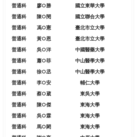
THE
普通科
廖○勝
國立東華大學
WORLD
TOMORROW
普通科
陳○閔
國立聯合大學
PUTTING
普通科
馮○憲
臺北市立大學
YOU
ON
普通科
黃○恩
臺北市立大學
THE
普
通科
吳○洋
中國醫藥大學
PATH
TO
普通科
蕭○菲
中山醫學大學
GLOBAL
普通科
徐○丞
中山醫學大學
CITIZENSHIP
普通科
李○安
輔仁大學
普通科
蔡○葳
東吳大學
普通科
陳○傑
東海大學
普通科
吳○霖
東海大學
普通科
馬○閎
東海大學