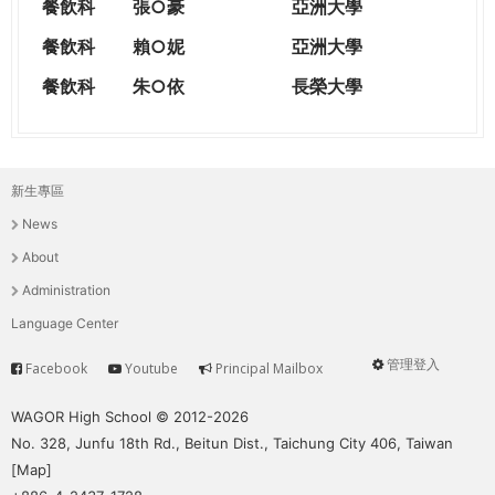
餐飲科
張○豪
亞洲大學
餐飲科
賴○妮
亞洲大學
餐飲科
朱○依
長榮大學
新生專區
主
News
選
About
單
Administration
Language Center
管理登入
Facebook
Youtube
Principal Mailbox
Service
User
menu
WAGOR High School © 2012-2026
No. 328, Junfu 18th Rd., Beitun Dist., Taichung City 406, Taiwan
[
Map
]