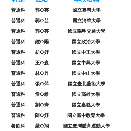
e
際
普通科
郭○芸
國立臺灣大學
葳
r
格。
普通科
郭○芸
國立清華大學
培
普通科
郭○芸
國立陽明交通大學
e
養
具
普通科
鍾○陽
國立政治大學
國
普通科
枋○妤
國立中正大學
際
移
普通科
王○森
國立中興大學
動
普通科
林○昇
國立中山大學
力
的
普通科
張○萍
國立臺北藝術大學
世
普通科
詹○維
國立高雄大學
界
公
普通科
劉○齊
國立嘉義大學
民。
普通科
陳○妤
國立臺中教育大學
WAGOR
TODAY
餐飲科
嚴○翔
國立
臺灣體育運動大學