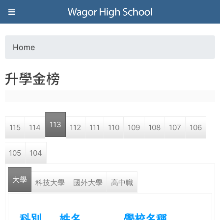
Jump to navigation
葳
格
Home
Y
高
升學金榜
o
級
u
中
113
115
114
112
111
110
109
108
107
106
a
學
105
104
r
葳
大學
e
科技大學
國外大學
高中職
格
國
h
際．
科別
姓名
學校名稱
國