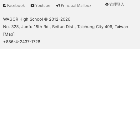
管理登入
Facebook
Youtube
Principal Mailbox
Service
User
menu
WAGOR High School © 2012-2026
No. 328, Junfu 18th Rd., Beitun Dist., Taichung City 406, Taiwan
[
Map
]
+886-4-2437-1728