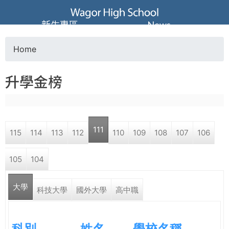
Jump to navigation
葳
新生專區
News
格
Home
Y
高
升學金榜
o
級
u
中
111
115
114
113
112
110
109
108
107
106
a
學
105
104
r
葳
大學
e
科技大學
國外大學
高中職
格
國
h
際．
科別
姓名
學校名稱
國