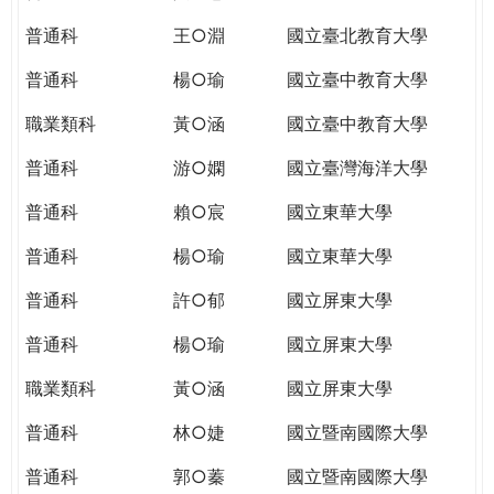
THE
WORLD
普通科
王○淵
國立臺北教育大學
TOMORROW
普通科
楊○瑜
國立臺中教育大學
PUTTING
YOU
職業類科
黃○涵
國立臺中教育大學
ON
THE
普通科
游○嫻
國立臺灣海洋大學
PATH
普通科
賴○宸
國立東華大學
TO
GLOBAL
普通科
楊○瑜
國立東華大學
CITIZENSHIP
普通科
許○郁
國立屏東大學
普通科
楊○瑜
國立屏東大學
職業類科
黃○涵
國立屏東大學
普通科
林○婕
國立暨南國際大學
普通科
郭○蓁
國立暨南國際大學