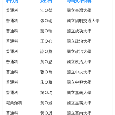
e
際
普通科
江○瑩
國立臺灣大學
葳
r
格。
普通科
張○瑜
國立陽明交通大學
培
e
養
普通科
葉○翰
國立成功大學
具
普通科
王○心
國立政治大學
國
際
普通科
謝○薰
國立政治大學
移
動
普通科
黃○恩
國立政治大學
力
普通科
張○喬
國立中央大學
的
世
普通科
朱○葳
國立中興大學
界
公
普通科
劉○均
國立嘉義大學
民。
職業類科
黃○涵
國立嘉義大學
WAGOR
TODAY
普通科
黃○恩
國立臺南大學