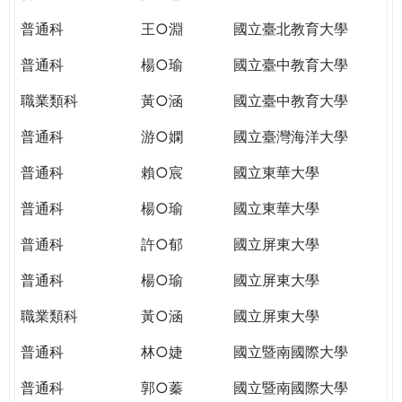
THE
WORLD
普通科
王○淵
國立臺北教育大學
TOMORROW
普通科
楊○瑜
國立臺中教育大學
PUTTING
YOU
職業類科
黃○涵
國立臺中教育大學
ON
THE
普通科
游○嫻
國立臺灣海洋大學
PATH
普通科
賴○宸
國立東華大學
TO
GLOBAL
普通科
楊○瑜
國立東華大學
CITIZENSHIP
普通科
許○郁
國立屏東大學
普通科
楊○瑜
國立屏東大學
職業類科
黃○涵
國立屏東大學
普通科
林○婕
國立暨南國際大學
普通科
郭○蓁
國立暨南國際大學