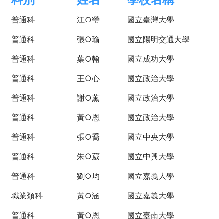
e
際
普通科
江○瑩
國立臺灣大學
葳
r
格。
普通科
張○瑜
國立陽明交通大學
培
e
養
普通科
葉○翰
國立成功大學
具
普通科
王○心
國立政治大學
國
際
普通科
謝○薰
國立政治大學
移
動
普通科
黃○恩
國立政治大學
力
普通科
張○喬
國立中央大學
的
世
普通科
朱○葳
國立中興大學
界
公
普通科
劉○均
國立嘉義大學
民。
職業類科
黃○涵
國立嘉義大學
WAGOR
TODAY
普通科
黃○恩
國立臺南大學