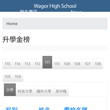
Jump to navigation
葳
新生專區
News
格
Home
Y
高
升學金榜
o
級
u
中
111
115
114
113
112
110
109
108
107
106
a
學
105
104
r
葳
大學
e
科技大學
國外大學
高中職
格
國
h
際．
科別
姓名
學校名稱
國