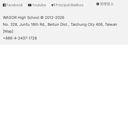
管理登入
Facebook
Youtube
Principal Mailbox
Service
User
menu
WAGOR High School © 2012-2026
No. 328, Junfu 18th Rd., Beitun Dist., Taichung City 406, Taiwan
[
Map
]
+886-4-2437-1728