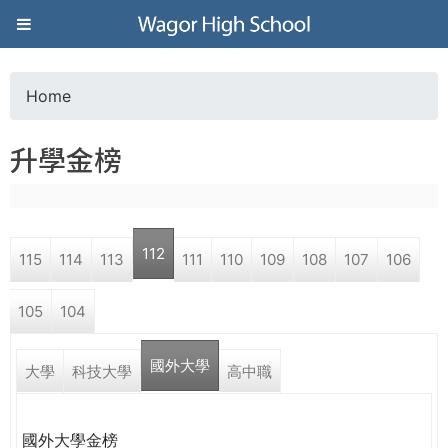
Jump to navigation
葳
格
Home
Y
高
升學金榜
o
級
u
中
112
115
114
113
111
110
109
108
107
106
a
學
105
104
r
葳
國外大學
e
大學
科技大學
高中職
格
國
h
際．
國外大學金榜
國