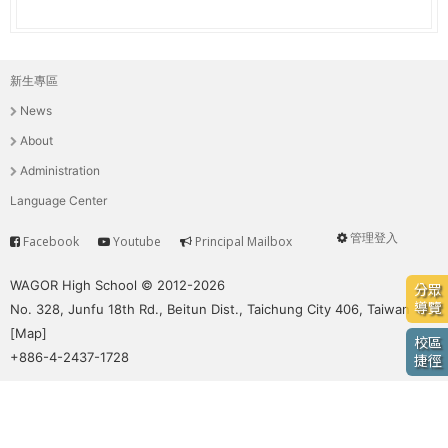
e
際
葳
r
格。
新生專區
主
培
e
News
養
選
具
About
國
單
Administration
際
Language Center
移
動
管理登入
Facebook
Youtube
Principal Mailbox
Service
User
力
的
menu
WAGOR High School © 2012-2026
分眾
世
導覽
No. 328, Junfu 18th Rd., Beitun Dist., Taichung City 406, Taiwan
界
[
Map
]
校區
公
+886-4-2437-1728
捷徑
民。
WAGOR
TODAY