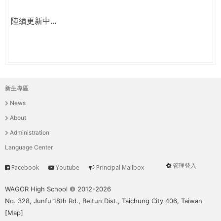
陸續更新中...
新生專區
主
News
選
About
單
Administration
Language Center
管理登入
Facebook
Youtube
Principal Mailbox
Service
User
menu
WAGOR High School © 2012-2026
No. 328, Junfu 18th Rd., Beitun Dist., Taichung City 406, Taiwan
[
Map
]