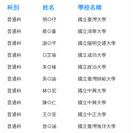
e
際
科別
姓名
學校名稱
葳
r
普通科
簡○伃
國立臺灣大學
格。
培
普通科
蔡○蓁
國立清華大學
e
養
具
普通科
謝○平
國立陽明交通大學
國
普通科
○芷瑜
國立成功大學
際
移
普通科
朱○臻
國立政治大學
動
力
普通科
吳○諭
國立臺灣師範大學
的
普通科
林○宏
國立中興大學
世
界
普通科
陳○仁
國立中興大學
公
民。
普通科
王○宣
國立中正大學
WAGOR
普通科
曾○涵
國立臺灣海洋大學
TODAY