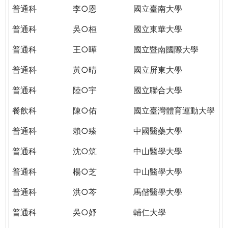
THE
普通科
李○恩
國立臺南大學
WORLD
TOMORROW
普通科
吳○桓
國立東華大學
PUTTING
普通科
王○曄
國立暨南國際大學
YOU
ON
普通科
黃○晴
國立屏東大學
THE
PATH
普通科
陸○宇
國立聯合大學
TO
餐飲科
陳○佑
國立臺灣體育運動大學
GLOBAL
CITIZENSHIP
普通科
賴○臻
中國醫藥大學
普通科
沈○筑
中山醫學大學
普通科
楊○芝
中山醫學大學
普通科
洪○芩
馬偕醫學大學
普通科
吳○妤
輔仁大學