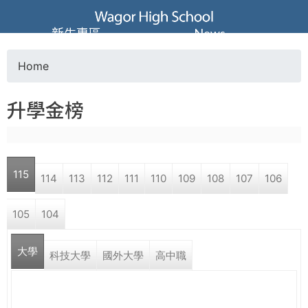
Jump to navigation
葳
新生專區
News
格
Home
Y
高
升學金榜
o
級
u
中
115
114
113
112
111
110
109
108
107
106
a
學
105
104
r
葳
大學
e
科技大學
國外大學
高中職
格
國
h
際．
國