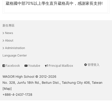
THE
葳格國中部70%以上學生直升葳格高中，感謝家長支持!
WORLD
TOMORROW
PUTTING
YOU
新生專區
主
ON
News
THE
選
About
PATH
單
Administration
TO
GLOBAL
Language Center
CITIZENSHIP
管理登入
Facebook
Youtube
Principal Mailbox
Service
User
menu
WAGOR High School © 2012-2026
No. 328, Junfu 18th Rd., Beitun Dist., Taichung City 406, Taiwan
[
Map
]
+886-4-2437-1728