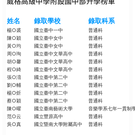
葳格高級中學附設國中部升學榜單
e
際
葳
r
姓名
錄取學校
錄取科系
格。
培
楊○裘
國立臺中一中
普通科
e
養
陳○穎
國立臺中女中
普通科
具
黃○均
國立臺中女中
普通科
國
周○珣
國立臺中文華高中
普通科
際
胡○馨
國立臺中文華高中
普通科
移
程○綺
國立臺中文華高中
普通科
動
張○淯
國立臺中第二中
普通科
力
劉○輔
國立臺中第二中
普通科
的
楊○炘
國立臺中第二中
普通科
世
界
蔡○穎
國立臺中第二中
普通科
公
陳○曜
國立臺南藝術大學
音樂學系七年一貫制
民。
范○云
國立豐原高中
普通科
WAGOR
吳○真
國立暨南大學附屬高中
普通科
TODAY