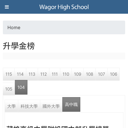
Jump to navigation
葳
格
Home
Y
高
升學金榜
o
級
u
中
115
114
113
112
111
110
109
108
107
106
a
學
104
105
r
葳
高中職
(active tab)
e
大學
科技大學
國外大學
格
國
h
際．
國