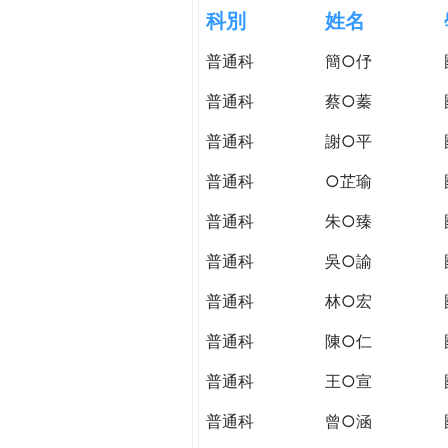
h
科別
姓名
際
葳
普通科
簡○伃
e
格。
培
普通科
蔡○蓁
r
養
具
普通科
謝○平
e
國
普通科
○芷瑜
際
移
普通科
朱○臻
動
力
普通科
吳○諭
的
普通科
林○宏
世
界
普通科
陳○仁
公
民。
普通科
王○宣
WAGOR
普通科
曾○涵
TODAY