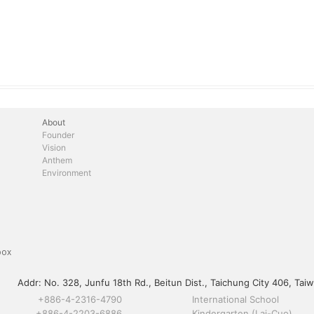
About
Founder
Vision
Anthem
Environment
box
Addr:
No. 328, Junfu 18th Rd., Beitun Dist., Taichung City 406, Taiw
+886-4-2316-4790
International School
+886-4-2203-6886
Kindergarten (Lai-Cuo)