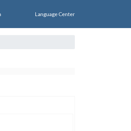
n
Language Center