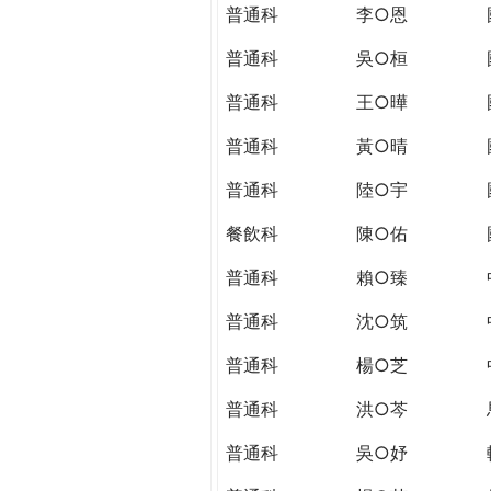
THE
普通科
李○恩
WORLD
TOMORROW
普通科
吳○桓
PUTTING
普通科
王○曄
YOU
ON
普通科
黃○晴
THE
PATH
普通科
陸○宇
TO
餐飲科
陳○佑
GLOBAL
CITIZENSHIP
普通科
賴○臻
普通科
沈○筑
普通科
楊○芝
普通科
洪○芩
普通科
吳○妤