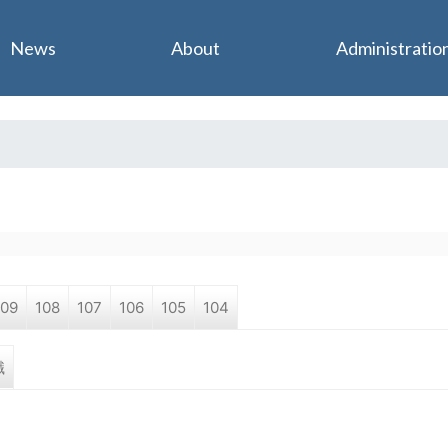
Jump to navigation
News
About
Administratio
109
108
107
106
105
104
職