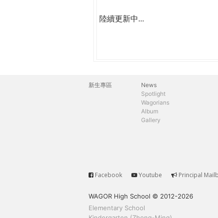
陸續更新中...
新生專區
News
主
Spotlight
Wagorians
選
Album
Gallery
單
Facebook
Youtube
Principal Mail
Service
WAGOR High School © 2012-2026
Elementary School
Kindergarten (Zhong-Ming)