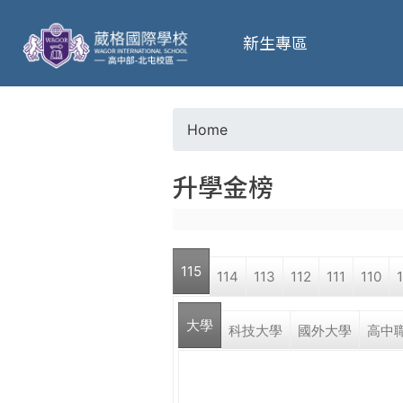
葳
新生專區
格
高
Home
Y
級
升學金榜
o
中
u
學
115
114
113
112
111
110
a
葳
大學
r
科技大學
國外大學
高中
格
國
e
際．
國