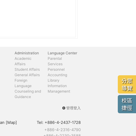
Administration
Language Center
Academic
Parental
Affairs
Services
Student Affairs
Personnel
General Affairs
Accounting
分眾
Foreign
Library
Language
Information
導覽
Counseling and
Management
Guidance
校區
捷徑
管理登入
User
menu
an [
Map
]
Tel:
+886-4-2437-1728
+886-4-2316-4790
+886-4-2230-3588