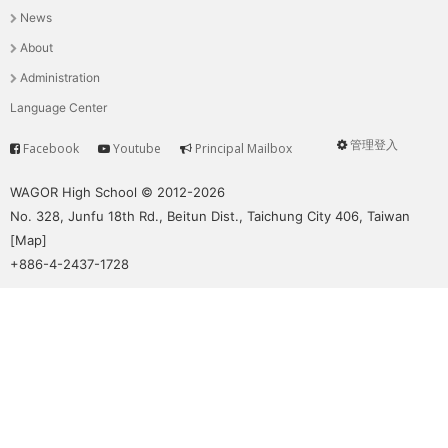
News
選
About
單
Administration
Language Center
管理登入
Facebook
Youtube
Principal Mailbox
Service
User
menu
WAGOR High School © 2012-2026
No. 328, Junfu 18th Rd., Beitun Dist., Taichung City 406, Taiwan
[
Map
]
+886-4-2437-1728