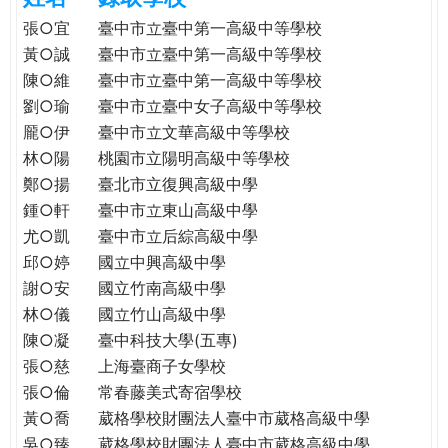
e
際
張○宜
臺中市立臺中第一高級中等學校
葳
黃○誠
臺中市立臺中第一高級中等學校
r
格。
陳○維
臺中市立臺中第一高級中等學校
培
劉○瑜
臺中市立臺中女子高級中等學校
e
養
龎○伊
臺中市立文華高級中等學校
具
林○陽
桃園市立陽明高級中等學校
國
鄭○揚
臺北市立復興高級中學
際
鍾○軒
臺中市立東山高級中學
移
尤○凱
臺中市立后綜高級中學
動
力
邱○婷
國立中興高級中學
的
謝○安
國立竹南高級中學
世
林○儀
國立竹山高級中學
界
陳○凝
臺中科技大學(五專)
公
張○慈
上海臺商子女學校
民。
張○倫
常春藤美式寄宿學校
WAGOR
黃○喬
葳格學校財團法人臺中市葳格高級中學
TODAY
吳○臻
葳格學校財團法人臺中市葳格高級中學