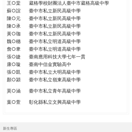
王○棠
葳格學校財團法人臺中市葳格高級中學
蘇○誼
臺中市私立新民高級中學
陳○元
臺中市私立新民高級中學
陳○承
臺中市私立新民高級中學
黃○珈
臺中市私立新民高級中學
魏○穗
臺中市私立明道高級中學
詹○聿
臺中市私立明道高級中學
張○婕
臺南應用科技大學七年一貫
康○璇
臺南中信金實驗高中
張○凱
臺中市私立大明高級中學
顏○潁
臺中市私立嶺東高級中學
莫○涵
臺中市私立青年高級中學
葉○萱
彰化縣私立文興高級中學
新生專區
主