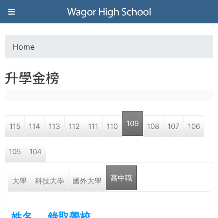
Jump to navigation
葳
格
Home
Y
高
升學金榜
o
級
u
中
109
115
114
113
112
111
110
108
107
106
a
學
105
104
r
葳
高中職
e
大學
科技大學
國外大學
格
國
h
際．
姓名
錄取學校
國