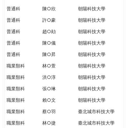
THE
WORLD
普通科
陳○欣
朝陽科技大學
TOMORROW
普通科
許○豪
朝陽科技大學
PUTTING
YOU
普通科
趙○勛
朝陽科技大學
ON
THE
普通科
陳○儀
朝陽科技大學
PATH
普通科
陳○昇
朝陽科技大學
TO
GLOBAL
職業類科
林○萱
朝陽科技大學
CITIZENSHIP
職業類科
洪○淳
朝陽科技大學
職業類科
張○琳
朝陽科技大學
職業類科
賴○文
朝陽科技大學
職業類科
蔡○羽
臺北城市科技大學
職業類科
林○捷
臺北城市科技大學