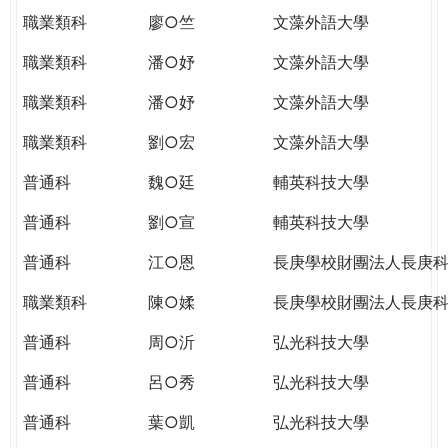
職業類科
廖○竺
文藻外語大學
職業類科
潘○妤
文藻外語大學
職業類科
潘○妤
文藻外語大學
職業類科
劉○宏
文藻外語大學
普通科
魏○廷
輔英科技大學
普通科
劉○宣
輔英科技大學
普通科
江○恩
長庚學校財團法人長庚
職業類科
陳○媃
長庚學校財團法人長庚
普通科
周○沂
弘光科技大學
普通科
呂○秀
弘光科技大學
普通科
葉○凱
弘光科技大學