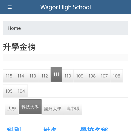
Jump to navigation
葳
格
Home
Y
高
升學金榜
o
級
u
中
111
115
114
113
112
110
109
108
107
106
a
學
105
104
r
葳
科技大學
e
大學
國外大學
高中職
格
國
h
際．
科別
姓名
學校名稱
國