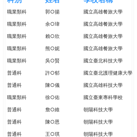
e
際
職業類科
郭○揚
國立高雄餐旅大學
葳
r
格。
職業類科
余○瑋
國立高雄餐旅大學
培
e
養
職業類科
賴○欣
國立高雄餐旅大學
具
職業類科
熊○妮
國立高雄餐旅大學
國
際
職業類科
吳○賢
國立臺北科技大學
移
動
普通科
許○郁
國立臺北護理健康大學
力
普通科
陳○儀
國立高雄科技大學
的
世
職業類科
徐○佑
國立臺東專科學校
界
公
普通科
詹○維
朝陽科技大學
民。
普通科
陳○恩
朝陽科技大學
WAGOR
TODAY
普通科
王○琪
朝陽科技大學