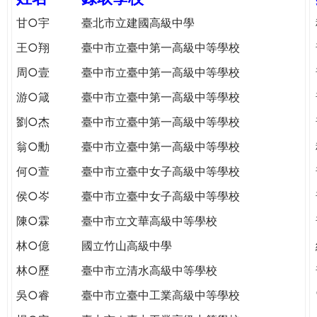
e
際
甘○宇
臺北市立建國高級中學
葳
r
王○翔
臺中市立臺中第一高級中等學校
格。
培
周○壹
臺中市立臺中第一高級中等學校
e
養
游○箴
臺中市立臺中第一高級中等學校
具
國
劉○杰
臺中市立臺中第一高級中等學校
際
翁○勳
臺中市立臺中第一高級中等學校
移
動
何○萱
臺中市立臺中女子高級中等學校
力
侯○岑
臺中市立臺中女子高級中等學校
的
世
陳○霖
臺中市立文華高級中等學校
界
林○億
國立竹山高級中學
公
民。
林○歷
臺中市立清水高級中等學校
WAGOR
吳○睿
臺中市立臺中工業高級中等學校
TODAY