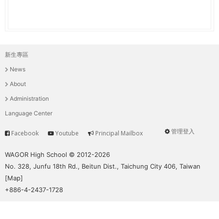
新生專區
主
News
選
About
單
Administration
Language Center
管理登入
Facebook
Youtube
Principal Mailbox
Service
User
menu
WAGOR High School © 2012-2026
No. 328, Junfu 18th Rd., Beitun Dist., Taichung City 406, Taiwan
[
Map
]
+886-4-2437-1728