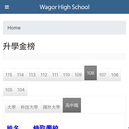
Jump to navigation
葳
格
Home
Y
高
升學金榜
o
級
u
中
108
115
114
113
112
111
110
109
107
106
a
學
105
104
r
葳
高中職
e
大學
科技大學
國外大學
格
國
h
際．
姓名
錄取學校
國