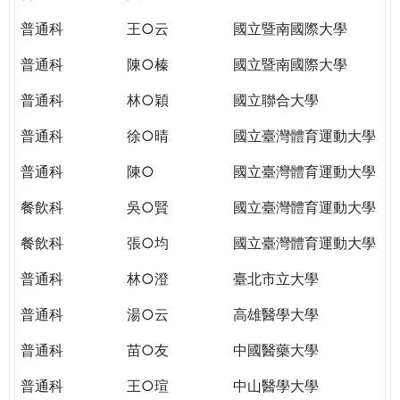
THE
WORLD
普通科
王○云
國立暨南國際大學
TOMORROW
普通科
陳○榛
國立暨南國際大學
PUTTING
YOU
普通科
林○穎
國立聯合大學
ON
THE
普通科
徐○晴
國立臺灣體育運動大學
PATH
普通科
陳○
國立臺灣體育運動大學
TO
GLOBAL
餐飲科
吳○賢
國立臺灣體育運動大學
CITIZENSHIP
餐飲科
張○均
國立臺灣體育運動大學
普通科
林○澄
臺北市立大學
普通科
湯○云
高雄醫學大學
普通科
苗○友
中國醫藥大學
普通科
王○瑄
中山醫學大學