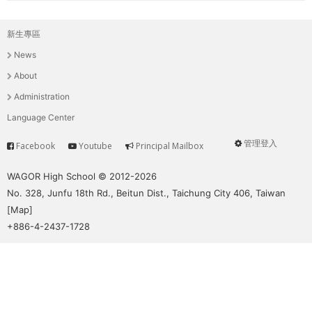
新生專區
主
News
選
About
單
Administration
Language Center
管理登入
Facebook
Youtube
Principal Mailbox
Service
User
menu
WAGOR High School © 2012-2026
No. 328, Junfu 18th Rd., Beitun Dist., Taichung City 406, Taiwan
[
Map
]
+886-4-2437-1728