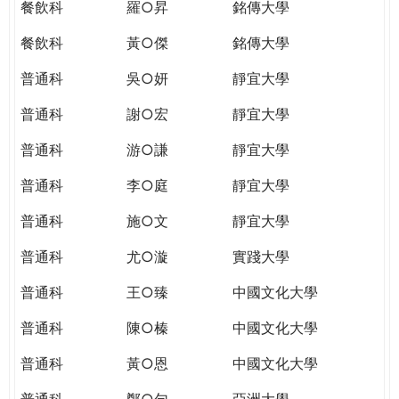
餐飲科
羅○昇
銘傳大學
餐飲科
黃○傑
銘傳大學
普通科
吳○妍
靜宜大學
普通科
謝○宏
靜宜大學
普通科
游○謙
靜宜大學
普通科
李○庭
靜宜大學
普通科
施○文
靜宜大學
普通科
尤○漩
實踐大學
普通科
王○臻
中國文化大學
普通科
陳○榛
中國文化大學
普通科
黃○恩
中國文化大學
普通科
鄭○勻
亞洲大學