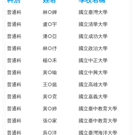
e
際
普通科
林○鏵
國立臺灣大學
葳
r
格。
普通科
盧○宇
國立清華大學
培
e
養
普通科
潘○亞
國立成功大學
具
普通科
林○伃
國立政治大學
國
際
普通科
楊○禾
國立中正大學
移
動
普通科
黃○喻
國立中興大學
力
普通科
王○懿
國立高雄大學
的
世
普通科
黃○霓
國立嘉義大學
界
公
普通科
黃○婷
國立臺中教育大學
民。
普通科
張○家
國立臺中教育大學
WAGOR
TODAY
普通科
吳○洋
國立臺灣海洋大學