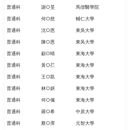
普通科
謝○旻
馬偕醫學院
普通科
何○慈
輔仁大學
普通科
沈○恩
東吳大學
普通科
陳○恩
東吳大學
普通科
顧○晴
東海大學
普通科
黃○芢
東海大學
普通科
王○凱
東海大學
普通科
林○妍
東海大學
普通科
何○儀
東海大學
普通科
羅○希
中原大學
普通科
蔡○霈
元智大學