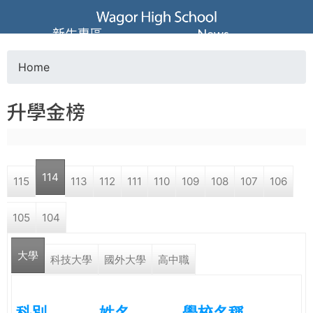
Jump to navigation
葳
新生專區
News
格
Home
Y
高
升學金榜
o
級
u
中
114
115
113
112
111
110
109
108
107
106
a
學
105
104
r
葳
大學
e
科技大學
國外大學
高中職
格
國
h
際．
科別
姓名
學校名稱
國