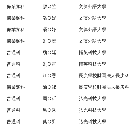
職業類科
廖○竺
文藻外語大學
職業類科
潘○妤
文藻外語大學
職業類科
潘○妤
文藻外語大學
職業類科
劉○宏
文藻外語大學
普通科
魏○廷
輔英科技大學
普通科
劉○宣
輔英科技大學
普通科
江○恩
長庚學校財團法人長庚
職業類科
陳○媃
長庚學校財團法人長庚
普通科
周○沂
弘光科技大學
普通科
呂○秀
弘光科技大學
普通科
葉○凱
弘光科技大學