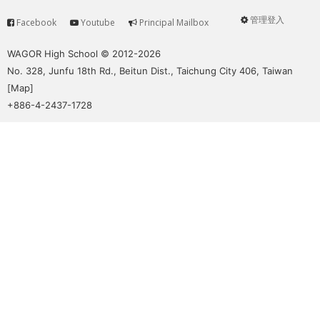
管理登入
Facebook
Youtube
Principal Mailbox
Service
User
menu
WAGOR High School © 2012-2026
No. 328, Junfu 18th Rd., Beitun Dist., Taichung City 406, Taiwan
[
Map
]
+886-4-2437-1728