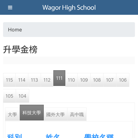
Jump to navigation
葳
格
Home
Y
高
升學金榜
o
級
u
中
111
115
114
113
112
110
109
108
107
106
a
學
105
104
r
葳
科技大學
e
大學
國外大學
高中職
格
國
h
際．
科別
姓名
學校名稱
國