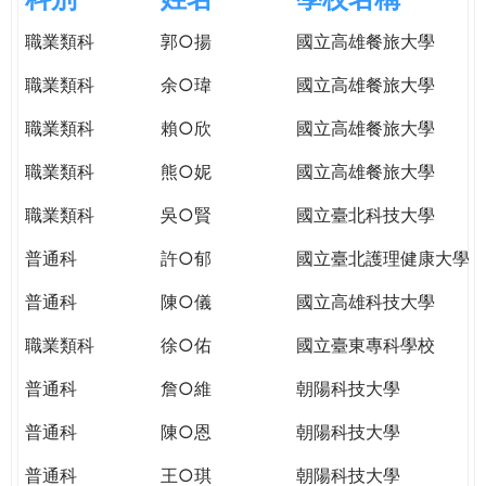
e
際
職業類科
郭○揚
國立高雄餐旅大學
葳
r
格。
職業類科
余○瑋
國立高雄餐旅大學
培
e
養
職業類科
賴○欣
國立高雄餐旅大學
具
職業類科
熊○妮
國立高雄餐旅大學
國
際
職業類科
吳○賢
國立臺北科技大學
移
動
普通科
許○郁
國立臺北護理健康大學
力
普通科
陳○儀
國立高雄科技大學
的
世
職業類科
徐○佑
國立臺東專科學校
界
公
普通科
詹○維
朝陽科技大學
民。
普通科
陳○恩
朝陽科技大學
WAGOR
TODAY
普通科
王○琪
朝陽科技大學