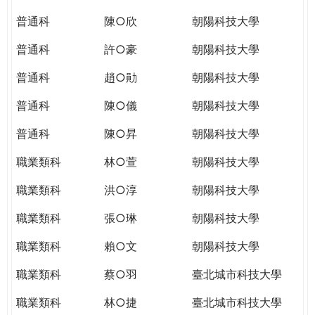
THE
WORLD
普通科
陳○欣
朝陽科技大學
TOMORROW
普通科
許○豪
朝陽科技大學
PUTTING
YOU
普通科
趙○勛
朝陽科技大學
ON
THE
普通科
陳○儀
朝陽科技大學
PATH
普通科
陳○昇
朝陽科技大學
TO
GLOBAL
職業類科
林○萱
朝陽科技大學
CITIZENSHIP
職業類科
洪○淳
朝陽科技大學
職業類科
張○琳
朝陽科技大學
職業類科
賴○文
朝陽科技大學
職業類科
蔡○羽
臺北城市科技大學
職業類科
林○捷
臺北城市科技大學