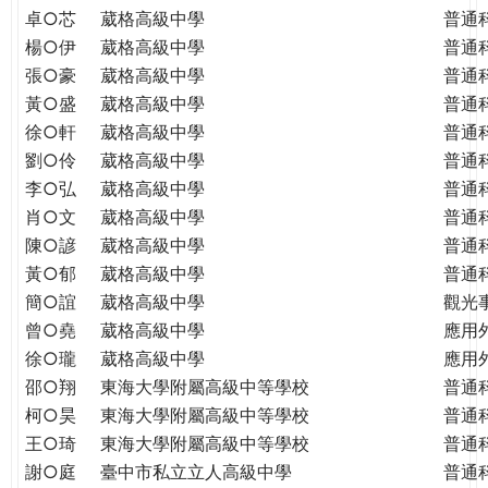
THE
卓○芯
葳格高級中學
普通
WORLD
楊○伊
葳格高級中學
普通
TOMORROW
張○豪
葳格高級中學
普通
PUTTING
黃○盛
葳格高級中學
普通
YOU
徐○軒
葳格高級中學
普通
ON
劉○伶
葳格高級中學
普通
THE
PATH
李○弘
葳格高級中學
普通
TO
肖○文
葳格高級中學
普通
GLOBAL
陳○諺
葳格高級中學
普通
CITIZENSHIP
黃○郁
葳格高級中學
普通
簡○誼
葳格高級中學
觀光
曾○堯
葳格高級中學
應用
徐○瓏
葳格高級中學
應用
邵○翔
東海大學附屬高級中等學校
普通
柯○昊
東海大學附屬高級中等學校
普通
王○琦
東海大學附屬高級中等學校
普通
謝○庭
臺中市私立立人高級中學
普通