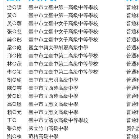
e
際
游○謀
臺中市立臺中第一高級中等學校
普通
葳
黃○
臺中市立臺中第一高級中等學校
普通
r
格。
吳○蓉
臺中市立臺中女子高級中等學校
普通
培
張○慈
臺中市立臺中女子高級中等學校
普通
e
養
鐘○彤
臺中市立臺中女子高級中等學校
普通
具
梁○庭
國立中興大學附屬高級中學
普通
國
邱○惟
臺中市立臺中第二高級中等學校
普通
際
林○葎
臺中市立臺中第二高級中等學校
普通
移
李○祐
臺中市立臺中第二高級中等學校
普通
動
劉○瑜
臺中市立忠明高級中學
普通
力
陳○芸
臺中市立西苑高級中學
普通
的
世
黃○庭
臺中市立西苑高級中學
普通
界
高○恩
臺中市立惠文高級中學
普通
公
賴○元
臺中市立惠文高級中學
普通
民。
王○
臺中市立清水高級中等學校
普通
WAGOR
張○婷
國立竹山高級中學
廣告
TODAY
劉○榛
葳格高級中學
普通