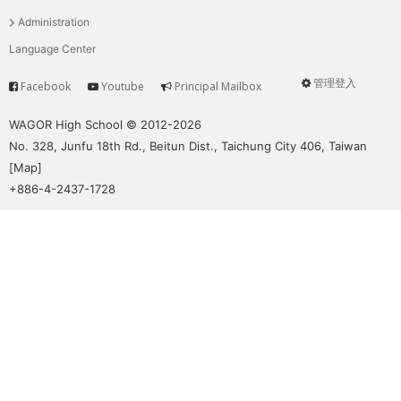
單
Administration
Language Center
管理登入
Facebook
Youtube
Principal Mailbox
Service
User
menu
WAGOR High School © 2012-2026
No. 328, Junfu 18th Rd., Beitun Dist., Taichung City 406, Taiwan
[
Map
]
+886-4-2437-1728