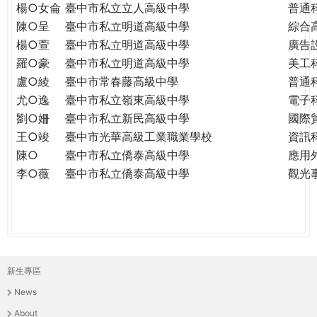
楊○女侖
臺中市私立立人高級中學
普通
陳○呈
臺中市私立明道高級中學
綜合
楊○萱
臺中市私立明道高級中學
廣告
羅○豪
臺中市私立明道高級中學
美工
盧○綾
臺中市常春藤高級中學
普通
尤○逸
臺中市私立嶺東高級中學
電子
劉○姍
臺中市私立新民高級中學
國際
王○竣
臺中市光華高級工業職業學校
資訊
陳○
臺中市私立僑泰高級中學
應用
李○薇
臺中市私立僑泰高級中學
觀光
新生專區
主
News
選
About