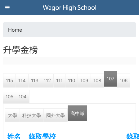
Jump to navigation
葳
格
Home
Y
高
升學金榜
o
級
u
中
107
115
114
113
112
111
110
109
108
106
a
學
105
104
r
葳
高中職
e
大學
科技大學
國外大學
格
國
h
際．
姓名
錄取學校
錄
國