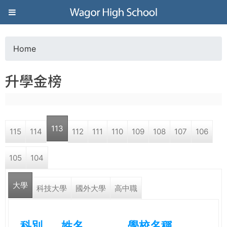
Jump to navigation
葳
格
Home
Y
高
升學金榜
o
級
u
中
113
115
114
112
111
110
109
108
107
106
a
學
105
104
r
葳
大學
e
科技大學
國外大學
高中職
格
國
h
際．
科別
姓名
學校名稱
國