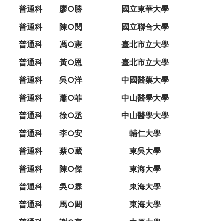
THE
普通科
廖○勝
國立東華大學
WORLD
TOMORROW
普通科
陳○閔
國立聯合大學
PUTTING
普通科
馮○憲
臺北市立大學
YOU
ON
普通科
黃○恩
臺北市立大學
THE
普
通科
吳○洋
中國醫藥大學
PATH
TO
普通科
蕭○菲
中山醫學大學
GLOBAL
普通科
徐○丞
中山醫學大學
CITIZENSHIP
普通科
李○安
輔仁大學
普通科
蔡○葳
東吳大學
普通科
陳○傑
東海大學
普通科
吳○霖
東海大學
普通科
馬○閎
東海大學