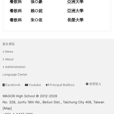
餐飲科
張○豪
亞洲大學
餐飲科
賴○妮
亞洲大學
餐飲科
朱○依
長榮大學
新生專區
主
News
選
About
單
Administration
Language Center
管理登入
Facebook
Youtube
Principal Mailbox
Service
User
menu
WAGOR High School © 2012-2026
No. 328, Junfu 18th Rd., Beitun Dist., Taichung City 406, Taiwan
[
Map
]