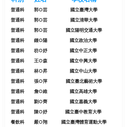
e
際
普通科
郭○芸
國立臺灣大學
葳
r
格。
普通科
郭○芸
國立清華大學
培
普通科
郭○芸
國立陽明交通大學
e
養
具
普通科
鍾○陽
國立政治大學
國
普通科
枋○妤
國立中正大學
際
移
普通科
王○森
國立中興大學
動
普通科
林○昇
國立中山大學
力
的
普通科
張○萍
國立臺北藝術大學
世
普通科
詹○維
國立高雄大學
界
公
普通科
劉○齊
國立嘉義大學
民。
普通科
陳○妤
國立臺中教育大學
WAGOR
TODAY
餐飲科
嚴○翔
國立
臺灣體育運動大學