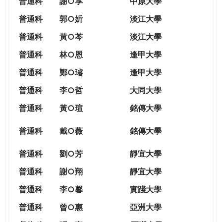
普通科
謝○享
中原大學
普通科
郭○妡
淡江大學
普通科
黃○芩
淡江大學
普通科
林○恩
逢甲大學
普通科
鄭○璿
逢甲大學
普通科
李○哲
大同大學
普通科
黃○瑄
銘傳大學
普通科
戴○薇
銘傳大學
普通科
劉○芳
靜宜大學
普通科
謝○翔
靜宜大學
普通科
李○馨
實踐大學
普通科
曾○惠
亞洲大學