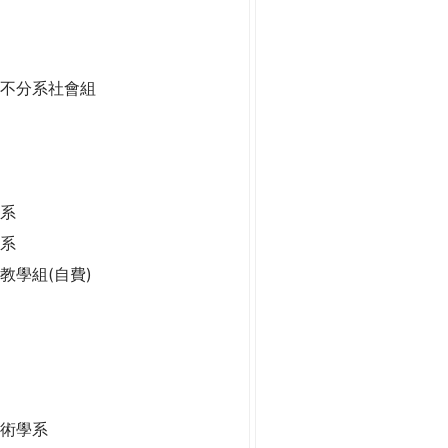
二不分系社會組
系
學系
學系
教學組(自費)
技術學系