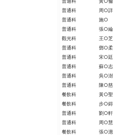
普通科
黃○倫
普通科
周○詳
普通科
施○
普通科
張○綸
觀光科
王○芝
普通科
鄧○柔
普通科
宋○廷
普通科
蘇○志
普通科
吳○澍
普通科
陳○慈
餐飲科
黃○聖
餐飲科
步○鍀
普通科
劉○軒
普通科
周○慧
餐飲科
張○濨