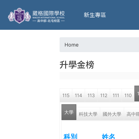
葳
新生專區
格
高
Home
Y
級
升學金榜
o
中
u
學
115
114
113
112
111
110
a
葳
大學
r
科技大學
國外大學
高中
格
國
e
際．
科別
姓名
國