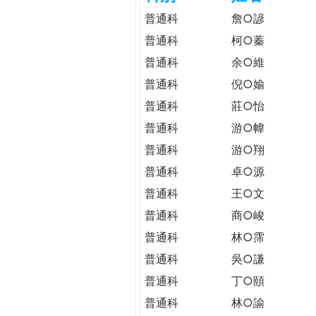
h
際
普通科
詹○諺
葳
普通科
柯○蓁
e
格。
普通科
余○維
培
r
養
普通科
倪○媮
具
普通科
莊○怡
e
國
普通科
游○幃
際
普通科
游○翔
移
動
普通科
卓○源
力
普通科
王○文
的
普通科
商○峻
世
界
普通科
林○霈
公
普通科
吳○謙
民。
普通科
丁○頤
WAGOR
TODAY
普通科
林○諭