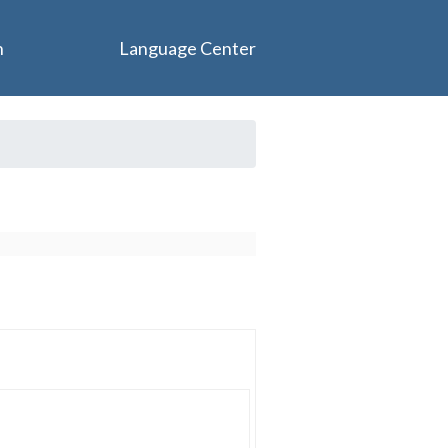
n
Language Center