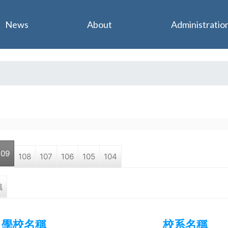
Jump to navigation
News
About
Administratio
109
108
107
106
105
104
職
學校名稱
校系名稱