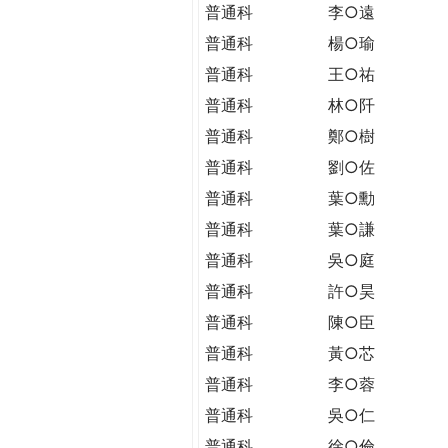
THE
普通科
李○遠
WORLD
普通科
楊○瑜
TOMORROW
普通科
王○祐
PUTTING
YOU
普通科
林○阡
ON
普通科
鄭○樹
THE
普通科
劉○佐
PATH
TO
普通科
葉○勳
GLOBAL
普通科
葉○謙
CITIZENSHIP
普通科
吳○庭
普通科
許○昊
普通科
陳○臣
普通科
黃○芯
普通科
李○蓉
普通科
吳○仁
普通科
徐○倫