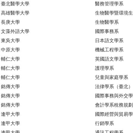
臺北醫學大學
醫務管理學系
高雄醫學大學
生物醫學暨環境
長庚大學
生物醫學系
文藻外語大學
國際事務系
東吳大學
日本語文學系
中原大學
機械工程學系
輔仁大學
英國語文學系
輔仁大學
護理學系
輔仁大學
兒童與家庭學系
銘傳大學
法律學系（臺北）
銘傳大學
國際事務與外交學
銘傳大學
會計學系稅務規
逢甲大學
國際經營與貿易學
逢甲大學
行銷學系
逢甲大學
通訊工程學系