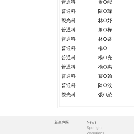
普通科
蕭○峻
普通科
陳○瑋
觀光科
林○妤
普通科
蕭○樺
普通科
林○蒂
普通科
楊○
普通科
楊○亮
普通科
楊○惠
普通科
蔡○翰
普通科
陳○汶
觀光科
張○綾
新生專區
News
主
Spotlight
Wagorians