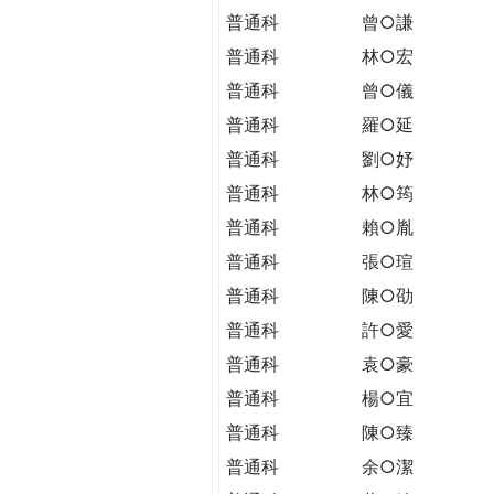
普通科
曾○謙
普通科
林○宏
普通科
曾○儀
普通科
羅○延
普通科
劉○妤
普通科
林○筠
普通科
賴○胤
普通科
張○瑄
普通科
陳○劭
普通科
許○愛
普通科
袁○豪
普通科
楊○宜
普通科
陳○臻
普通科
余○潔