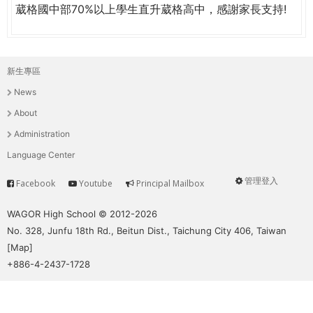
THE
葳格國中部70%以上學生直升葳格高中，感謝家長支持!
WORLD
TOMORROW
PUTTING
YOU
新生專區
主
ON
News
THE
選
About
PATH
單
Administration
TO
GLOBAL
Language Center
CITIZENSHIP
管理登入
Facebook
Youtube
Principal Mailbox
Service
User
menu
WAGOR High School © 2012-2026
No. 328, Junfu 18th Rd., Beitun Dist., Taichung City 406, Taiwan
[
Map
]
+886-4-2437-1728