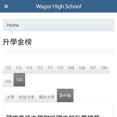
Jump to navigation
葳
格
Home
Y
高
升學金榜
o
級
u
中
115
114
113
112
111
110
109
108
107
106
a
學
104
105
r
葳
高中職
(active tab)
e
大學
科技大學
國外大學
格
國
h
際．
國