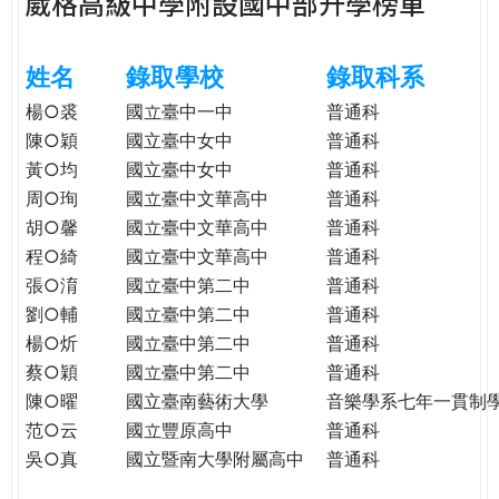
葳格高級中學附設國中部升學榜單
e
際
葳
r
姓名
錄取學校
錄取科系
格。
培
楊○裘
國立臺中一中
普通科
e
養
陳○穎
國立臺中女中
普通科
具
黃○均
國立臺中女中
普通科
國
周○珣
國立臺中文華高中
普通科
際
胡○馨
國立臺中文華高中
普通科
移
程○綺
國立臺中文華高中
普通科
動
張○淯
國立臺中第二中
普通科
力
劉○輔
國立臺中第二中
普通科
的
楊○炘
國立臺中第二中
普通科
世
界
蔡○穎
國立臺中第二中
普通科
公
陳○曜
國立臺南藝術大學
音樂學系七年一貫制
民。
范○云
國立豐原高中
普通科
WAGOR
吳○真
國立暨南大學附屬高中
普通科
TODAY