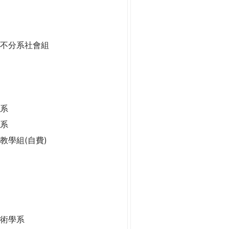
二不分系社會組
系
學系
學系
教學組(自費)
技術學系