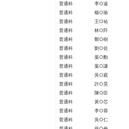
THE
普通科
李○遠
WORLD
普通科
楊○瑜
TOMORROW
普通科
王○祐
PUTTING
YOU
普通科
林○阡
ON
普通科
鄭○樹
THE
普通科
劉○佐
PATH
TO
普通科
葉○勳
GLOBAL
普通科
葉○謙
CITIZENSHIP
普通科
吳○庭
普通科
許○昊
普通科
陳○臣
普通科
黃○芯
普通科
李○蓉
普通科
吳○仁
普通科
徐○倫