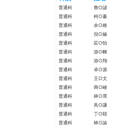
h
際
普通科
詹○諺
葳
普通科
柯○蓁
e
格。
普通科
余○維
培
r
養
普通科
倪○媮
具
普通科
莊○怡
e
國
普通科
游○幃
際
普通科
游○翔
移
動
普通科
卓○源
力
普通科
王○文
的
普通科
商○峻
世
界
普通科
林○霈
公
普通科
吳○謙
民。
普通科
丁○頤
WAGOR
TODAY
普通科
林○諭