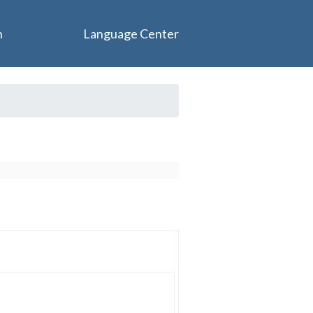
n
Language Center