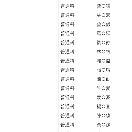
普通科
曾○謙
普通科
林○宏
普通科
曾○儀
普通科
羅○延
普通科
劉○妤
普通科
林○筠
普通科
賴○胤
普通科
張○瑄
普通科
陳○劭
普通科
許○愛
普通科
袁○豪
普通科
楊○宜
普通科
陳○臻
普通科
余○潔