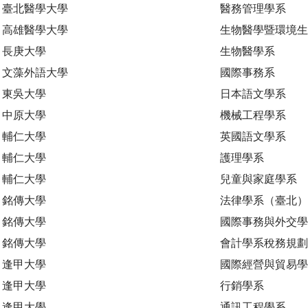
臺北醫學大學
醫務管理學系
高雄醫學大學
生物醫學暨環境
長庚大學
生物醫學系
文藻外語大學
國際事務系
東吳大學
日本語文學系
中原大學
機械工程學系
輔仁大學
英國語文學系
輔仁大學
護理學系
輔仁大學
兒童與家庭學系
銘傳大學
法律學系（臺北）
銘傳大學
國際事務與外交學
銘傳大學
會計學系稅務規
逢甲大學
國際經營與貿易學
逢甲大學
行銷學系
逢甲大學
通訊工程學系