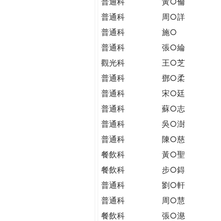
普通科
黃○倫
普通科
周○詳
普通科
施○
普通科
張○綸
觀光科
王○芝
普通科
鄧○柔
普通科
宋○廷
普通科
蘇○志
普通科
吳○澍
普通科
陳○慈
餐飲科
黃○聖
餐飲科
步○鍀
普通科
劉○軒
普通科
周○慧
餐飲科
張○濨