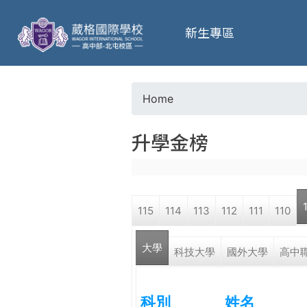
葳
新生專區
格
高
Home
Y
級
升學金榜
o
中
u
學
115
114
113
112
111
110
a
葳
大學
r
科技大學
國外大學
高中
格
國
e
際．
科別
姓名
國