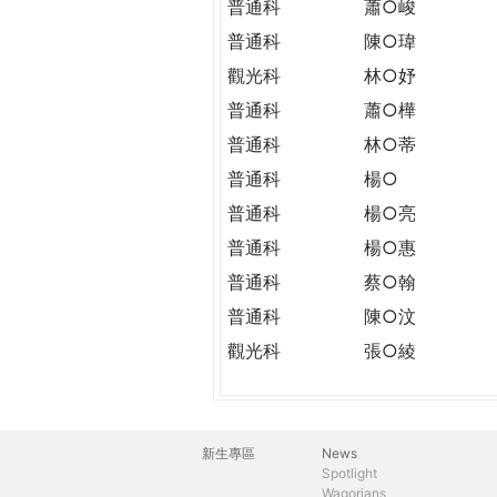
普通科
蕭○峻
普通科
陳○瑋
觀光科
林○妤
普通科
蕭○樺
普通科
林○蒂
普通科
楊○
普通科
楊○亮
普通科
楊○惠
普通科
蔡○翰
普通科
陳○汶
觀光科
張○綾
新生專區
News
主
Spotlight
Wagorians