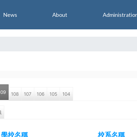
Jump to navigation
News
About
Administratio
109
108
107
106
105
104
職
學校名稱
校系名稱