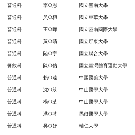
THE
普通科
李○恩
國立臺南大學
WORLD
TOMORROW
普通科
吳○桓
國立東華大學
PUTTING
普通科
王○曄
國立暨南國際大學
YOU
ON
普通科
黃○晴
國立屏東大學
THE
PATH
普通科
陸○宇
國立聯合大學
TO
餐飲科
陳○佑
國立臺灣體育運動大學
GLOBAL
CITIZENSHIP
普通科
賴○臻
中國醫藥大學
普通科
沈○筑
中山醫學大學
普通科
楊○芝
中山醫學大學
普通科
洪○芩
馬偕醫學大學
普通科
吳○妤
輔仁大學