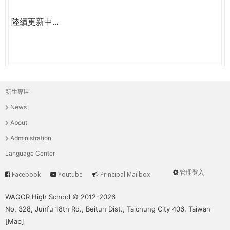
陸續更新中...
新生專區
主
News
選
About
單
Administration
Language Center
管理登入
Facebook
Youtube
Principal Mailbox
Service
User
menu
WAGOR High School © 2012-2026
No. 328, Junfu 18th Rd., Beitun Dist., Taichung City 406, Taiwan
[
Map
]