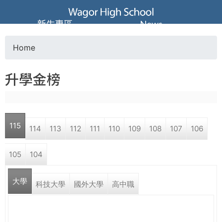
Jump to navigation
葳
新生專區
News
格
Home
Y
高
升學金榜
o
級
u
中
115
114
113
112
111
110
109
108
107
106
a
學
105
104
r
葳
大學
e
科技大學
國外大學
高中職
格
國
h
際．
國