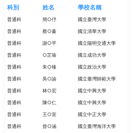
e
際
科別
姓名
學校名稱
葳
r
普通科
簡○伃
國立臺灣大學
格。
培
普通科
蔡○蓁
國立清華大學
e
養
具
普通科
謝○平
國立陽明交通大學
國
普通科
○芷瑜
國立成功大學
際
移
普通科
朱○臻
國立政治大學
動
力
普通科
吳○諭
國立臺灣師範大學
的
普通科
林○宏
國立中興大學
世
界
普通科
陳○仁
國立中興大學
公
民。
普通科
王○宣
國立中正大學
WAGOR
普通科
曾○涵
國立臺灣海洋大學
TODAY