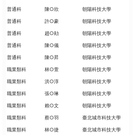
THE
WORLD
普通科
陳○欣
朝陽科技大學
TOMORROW
普通科
許○豪
朝陽科技大學
PUTTING
YOU
普通科
趙○勛
朝陽科技大學
ON
THE
普通科
陳○儀
朝陽科技大學
PATH
普通科
陳○昇
朝陽科技大學
TO
GLOBAL
職業類科
林○萱
朝陽科技大學
CITIZENSHIP
職業類科
洪○淳
朝陽科技大學
職業類科
張○琳
朝陽科技大學
職業類科
賴○文
朝陽科技大學
職業類科
蔡○羽
臺北城市科技大學
職業類科
林○捷
臺北城市科技大學