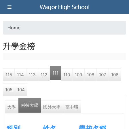
Jump to navigation
葳
格
Home
Y
高
升學金榜
o
級
u
中
111
115
114
113
112
110
109
108
107
106
a
學
105
104
r
葳
科技大學
e
大學
國外大學
高中職
格
國
h
際．
科別
姓名
學校名稱
國