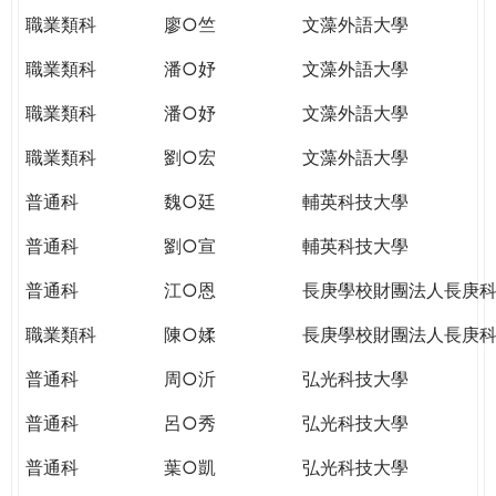
職業類科
廖○竺
文藻外語大學
職業類科
潘○妤
文藻外語大學
職業類科
潘○妤
文藻外語大學
職業類科
劉○宏
文藻外語大學
普通科
魏○廷
輔英科技大學
普通科
劉○宣
輔英科技大學
普通科
江○恩
長庚學校財團法人長庚
職業類科
陳○媃
長庚學校財團法人長庚
普通科
周○沂
弘光科技大學
普通科
呂○秀
弘光科技大學
普通科
葉○凱
弘光科技大學