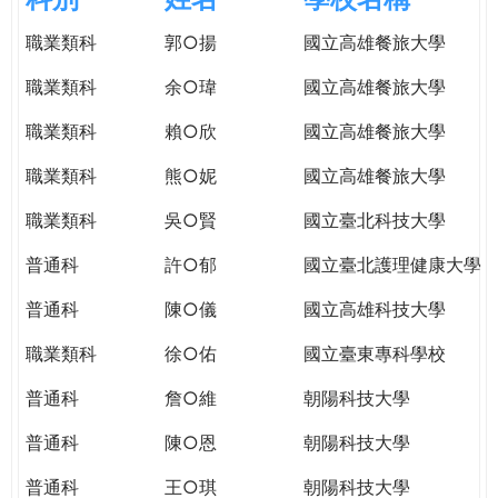
e
際
職業類科
郭○揚
國立高雄餐旅大學
葳
r
格。
職業類科
余○瑋
國立高雄餐旅大學
培
e
養
職業類科
賴○欣
國立高雄餐旅大學
具
職業類科
熊○妮
國立高雄餐旅大學
國
際
職業類科
吳○賢
國立臺北科技大學
移
動
普通科
許○郁
國立臺北護理健康大學
力
普通科
陳○儀
國立高雄科技大學
的
世
職業類科
徐○佑
國立臺東專科學校
界
公
普通科
詹○維
朝陽科技大學
民。
普通科
陳○恩
朝陽科技大學
WAGOR
TODAY
普通科
王○琪
朝陽科技大學