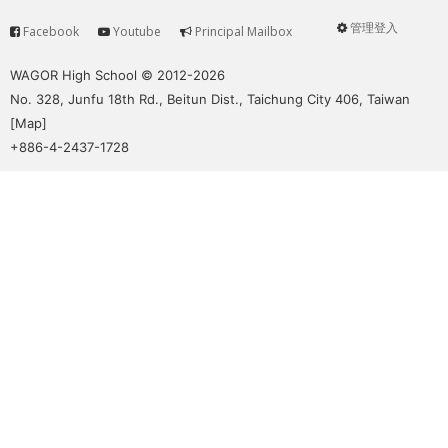
管理登入
Facebook
Youtube
Principal Mailbox
Service
User
menu
WAGOR High School © 2012-2026
No. 328, Junfu 18th Rd., Beitun Dist., Taichung City 406, Taiwan
[
Map
]
+886-4-2437-1728